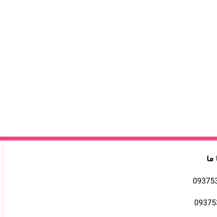
 ما
09375
09375