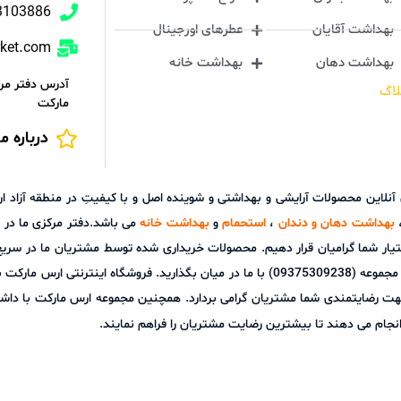
3103886
بهداشت آقایان
عطرهای اورجینال
rket.com
بهداشت دهان
بهداشت خانه
آدرس دفتر مرک
لاگ
مارکت
درباره ما
ش آنلاین محصولات آرایشی و بهداشتی و شوینده اصل و با کیفیتِ در منطقه آز
بهداشت دهان و دندان
،
استحمام
و
بهداشت خانه
می باشد.دفتر مرکزی ما در ش
تیار شما گرامیان قرار دهیم. محصولات خریداری شده توسط مشتریان ما در سری
توانید هر گونه نظر، پیشنهاد و یا سوالات خود را از طریق پشتیبانی آنلاین مجموعه (09375309238) با م
هت رضایتمندی شما مشتریان گرامی بردارد. همچنین مجموعه ارس مارکت با داشت
نجام می دهند تا بیشترین رضایت مشتریان را فراهم نمایند.