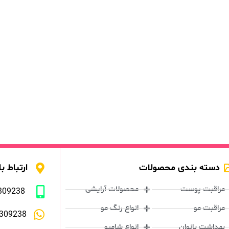
دسته بندی محصولات
ارتباط با
مراقبت پوست
محصولات آرایشی
309238
مراقبت مو
انواع رنگ مو
309238
بهداشت بانوان
انواع شامپو