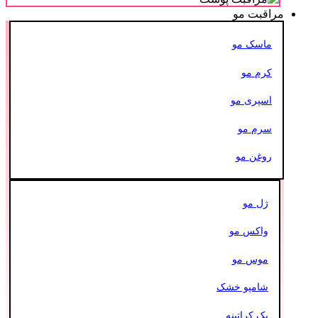
مراقبت مو
ماسک مو
کرم مو
اسپری مو
سرم مو
روغن مو
ژل مو
واکس مو
موس مو
شامپو خشک
پک کراتینه