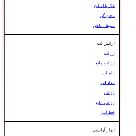
لاک پاک کن
ناخن گیر
سوهان ناخن
آرایش لب
رژ لب
رژ لب مایع
بالم لب
مداد لب
رژ لب
رژ لب مایع
خط لب
ابزار آرایشی