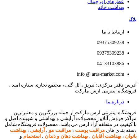
عطرهای اورجینال
بهداشت خانه
بلاگ
ارتباط با ما
09375309238
09375309238
04133103886
info @ aras-market.com
آدرس دفتر مرکزی : تبریز ، ائل گلی ، مجتمع تجاری ستاره امید ،
فروشگاه اینترنتی ارس مارکت
درباره ما
فروشگاه اینترنتی ارس مارکت از جمله بزرگترین و معتبرترین
مراکز فروش آنلاین محصولات آرایشی و بهداشتی و شوینده اصل و
با کیفیتِ در منطقه آزاد ارس می باشد. محصولات فروشگاه شامل
دسته بندی های
مراقبت پوست
،
مراقبت مو
،
آرایشی
،
بهداشت
بانوان
،
بهداشت آقایان
،
بهداشت دهان و دندان
،
استحمام
و