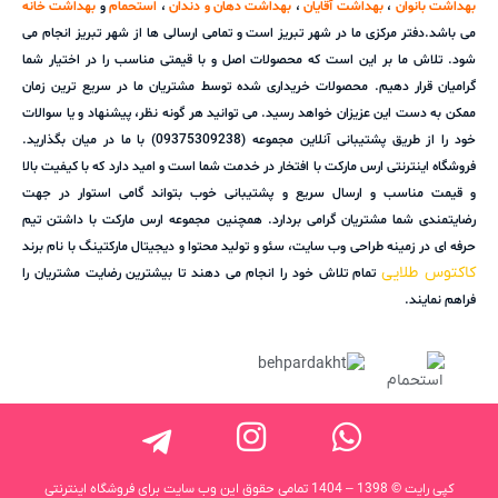
بهداشت بانوان
،
بهداشت آقایان
،
بهداشت دهان و دندان
،
استحمام
و
بهداشت خانه
می باشد.دفتر مرکزی ما در شهر تبریز است و تمامی ارسالی ها از شهر تبریز انجام می
شود. تلاش ما بر این است که محصولات اصل و با قیمتی مناسب را در اختیار شما
گرامیان قرار دهیم. محصولات خریداری شده توسط مشتریان ما در سریع ترین زمان
ممکن به دست این عزیزان خواهد رسید. می توانید هر گونه نظر، پیشنهاد و یا سوالات
خود را از طریق پشتیبانی آنلاین مجموعه (09375309238) با ما در میان بگذارید.
فروشگاه اینترنتی ارس مارکت با افتخار در خدمت شما است و امید دارد که با کیفیت بالا
و قیمت مناسب و ارسال سریع و پشتیبانی خوب بتواند گامی استوار در جهت
رضایتمندی شما مشتریان گرامی بردارد. همچنین مجموعه ارس مارکت با داشتن تیم
حرفه ای در زمینه طراحی وب سایت، سئو و تولید محتوا و دیجیتال مارکتینگ با نام برند
کاکتوس طلایی
تمام تلاش خود را انجام می دهند تا بیشترین رضایت مشتریان را
فراهم نمایند.
کپی رایت © 1398 – 1404 تمامی حقوق این وب سایت برای فروشگاه اینترنتی