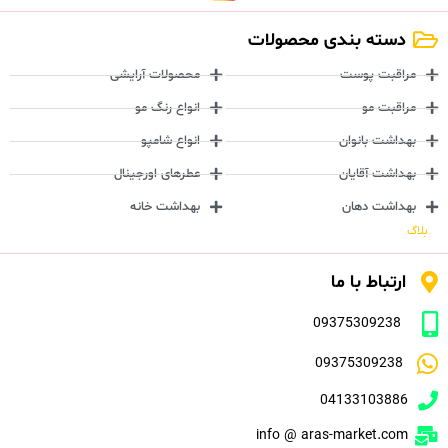
دسته بندی محصولات
مراقبت پوست
محصولات آرایشی
مراقبت مو
انواع رنگ مو
بهداشت بانوان
انواع شامپو
بهداشت آقایان
عطرهای اورجینال
بهداشت دهان
بهداشت خانه
بلاگ
ارتباط با ما
09375309238
09375309238
04133103886
info @ aras-market.com