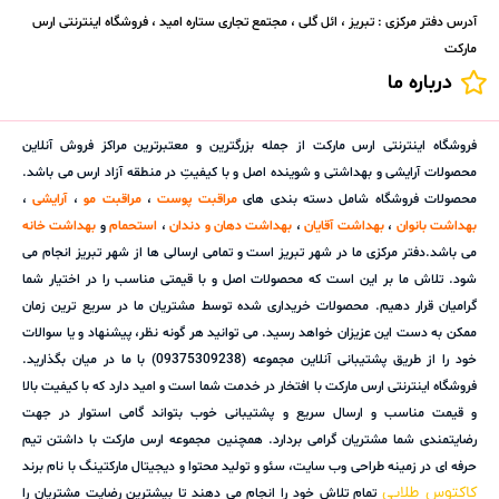
آدرس دفتر مرکزی : تبریز ، ائل گلی ، مجتمع تجاری ستاره امید ، فروشگاه اینترنتی ارس
مارکت
درباره ما
فروشگاه اینترنتی ارس مارکت از جمله بزرگترین و معتبرترین مراکز فروش آنلاین
محصولات آرایشی و بهداشتی و شوینده اصل و با کیفیتِ در منطقه آزاد ارس می باشد.
محصولات فروشگاه شامل دسته بندی های
مراقبت پوست
،
مراقبت مو
،
آرایشی
،
بهداشت بانوان
،
بهداشت آقایان
،
بهداشت دهان و دندان
،
استحمام
و
بهداشت خانه
می باشد.دفتر مرکزی ما در شهر تبریز است و تمامی ارسالی ها از شهر تبریز انجام می
شود. تلاش ما بر این است که محصولات اصل و با قیمتی مناسب را در اختیار شما
گرامیان قرار دهیم. محصولات خریداری شده توسط مشتریان ما در سریع ترین زمان
ممکن به دست این عزیزان خواهد رسید. می توانید هر گونه نظر، پیشنهاد و یا سوالات
خود را از طریق پشتیبانی آنلاین مجموعه (09375309238) با ما در میان بگذارید.
فروشگاه اینترنتی ارس مارکت با افتخار در خدمت شما است و امید دارد که با کیفیت بالا
و قیمت مناسب و ارسال سریع و پشتیبانی خوب بتواند گامی استوار در جهت
رضایتمندی شما مشتریان گرامی بردارد. همچنین مجموعه ارس مارکت با داشتن تیم
حرفه ای در زمینه طراحی وب سایت، سئو و تولید محتوا و دیجیتال مارکتینگ با نام برند
کاکتوس طلایی
تمام تلاش خود را انجام می دهند تا بیشترین رضایت مشتریان را