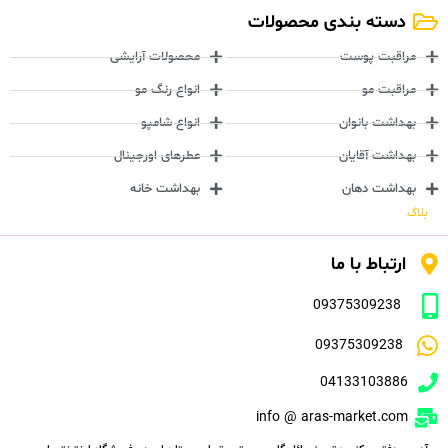
دسته بندی محصولات
مراقبت پوست
محصولات آرایشی
مراقبت مو
انواع رنگ مو
بهداشت بانوان
انواع شامپو
بهداشت آقایان
عطرهای اورجینال
بهداشت دهان
بهداشت خانه
بلاگ
ارتباط با ما
09375309238
09375309238
04133103886
info @ aras-market.com