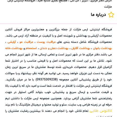
آدرس دفتر مرکزی : تبریز ، ائل گلی ، مجتمع تجاری ستاره امید ، فروشگاه اینترنتی ارس
مارکت
درباره ما
فروشگاه اینترنتی ارس مارکت از جمله بزرگترین و معتبرترین مراکز فروش آنلاین
محصولات آرایشی و بهداشتی و شوینده اصل و با کیفیتِ در منطقه آزاد ارس می باشد.
محصولات فروشگاه شامل دسته بندی های
مراقبت پوست
،
مراقبت مو
،
آرایشی
،
بهداشت بانوان
،
بهداشت آقایان
،
بهداشت دهان و دندان
،
استحمام
و
بهداشت خانه
می باشد.دفتر مرکزی ما در شهر تبریز است و تمامی ارسالی ها از شهر تبریز انجام می
شود. تلاش ما بر این است که محصولات اصل و با قیمتی مناسب را در اختیار شما
گرامیان قرار دهیم. محصولات خریداری شده توسط مشتریان ما در سریع ترین زمان
ممکن به دست این عزیزان خواهد رسید. می توانید هر گونه نظر، پیشنهاد و یا سوالات
خود را از طریق پشتیبانی آنلاین مجموعه (09375309238) با ما در میان بگذارید.
فروشگاه اینترنتی ارس مارکت با افتخار در خدمت شما است و امید دارد که با کیفیت بالا
و قیمت مناسب و ارسال سریع و پشتیبانی خوب بتواند گامی استوار در جهت
رضایتمندی شما مشتریان گرامی بردارد. همچنین مجموعه ارس مارکت با داشتن تیم
حرفه ای در زمینه طراحی وب سایت، سئو و تولید محتوا و دیجیتال مارکتینگ با نام برند
کاکتوس طلایی
تمام تلاش خود را انجام می دهند تا بیشترین رضایت مشتریان را