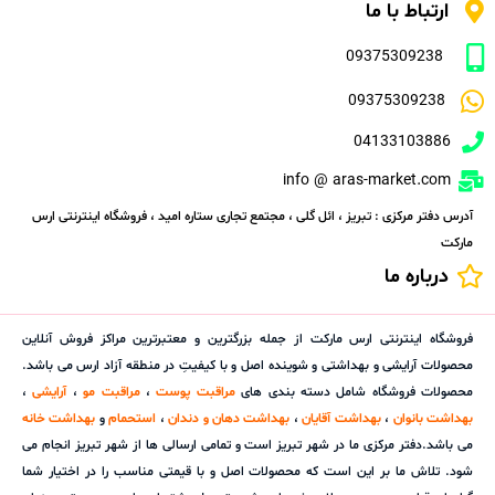
ارتباط با ما
09375309238
09375309238
04133103886
info @ aras-market.com
آدرس دفتر مرکزی : تبریز ، ائل گلی ، مجتمع تجاری ستاره امید ، فروشگاه اینترنتی ارس
مارکت
درباره ما
فروشگاه اینترنتی ارس مارکت از جمله بزرگترین و معتبرترین مراکز فروش آنلاین
محصولات آرایشی و بهداشتی و شوینده اصل و با کیفیتِ در منطقه آزاد ارس می باشد.
محصولات فروشگاه شامل دسته بندی های
مراقبت پوست
،
مراقبت مو
،
آرایشی
،
بهداشت بانوان
،
بهداشت آقایان
،
بهداشت دهان و دندان
،
استحمام
و
بهداشت خانه
می باشد.دفتر مرکزی ما در شهر تبریز است و تمامی ارسالی ها از شهر تبریز انجام می
شود. تلاش ما بر این است که محصولات اصل و با قیمتی مناسب را در اختیار شما