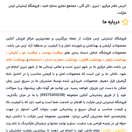
آدرس دفتر مرکزی : تبریز ، ائل گلی ، مجتمع تجاری ستاره امید ، فروشگاه اینترنتی ارس
مارکت
درباره ما
فروشگاه اینترنتی ارس مارکت از جمله بزرگترین و معتبرترین مراکز فروش آنلاین
محصولات آرایشی و بهداشتی و شوینده اصل و با کیفیتِ در منطقه آزاد ارس می باشد.
محصولات فروشگاه شامل دسته بندی های
مراقبت پوست
،
مراقبت مو
،
آرایشی
،
بهداشت بانوان
،
بهداشت آقایان
،
بهداشت دهان و دندان
،
استحمام
و
بهداشت خانه
می باشد.دفتر مرکزی ما در شهر تبریز است و تمامی ارسالی ها از شهر تبریز انجام می
شود. تلاش ما بر این است که محصولات اصل و با قیمتی مناسب را در اختیار شما
گرامیان قرار دهیم. محصولات خریداری شده توسط مشتریان ما در سریع ترین زمان
ممکن به دست این عزیزان خواهد رسید. می توانید هر گونه نظر، پیشنهاد و یا سوالات
خود را از طریق پشتیبانی آنلاین مجموعه (09375309238) با ما در میان بگذارید.
فروشگاه اینترنتی ارس مارکت با افتخار در خدمت شما است و امید دارد که با کیفیت بالا
و قیمت مناسب و ارسال سریع و پشتیبانی خوب بتواند گامی استوار در جهت
رضایتمندی شما مشتریان گرامی بردارد. همچنین مجموعه ارس مارکت با داشتن تیم
حرفه ای در زمینه طراحی وب سایت، سئو و تولید محتوا و دیجیتال مارکتینگ با نام برند
کاکتوس طلایی
تمام تلاش خود را انجام می دهند تا بیشترین رضایت مشتریان را