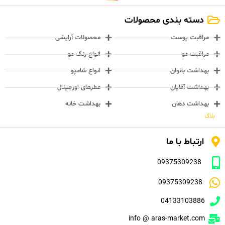
دسته بندی محصولات
مراقبت پوست
محصولات آرایشی
مراقبت مو
انواع رنگ مو
بهداشت بانوان
انواع شامپو
بهداشت آقایان
عطرهای اورجینال
بهداشت دهان
بهداشت خانه
بلاگ
ارتباط با ما
09375309238
09375309238
04133103886
info @ aras-market.com