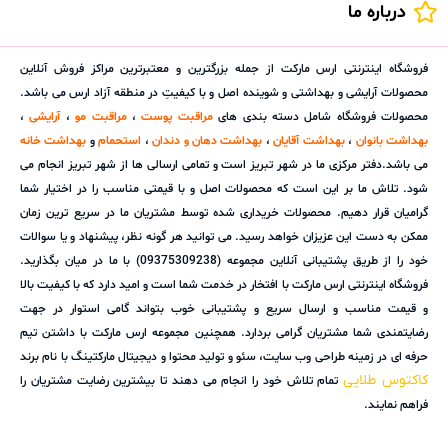
درباره ما
فروشگاه اینترنتی ارس مارکت از جمله بزرگترین و معتبرترین مراکز فروش آنلاین
محصولات آرایشی و بهداشتی و شوینده اصل و با کیفیتِ در منطقه آزاد ارس می باشد.
محصولات فروشگاه شامل دسته بندی های
مراقبت پوست
،
مراقبت مو
،
آرایشی
،
بهداشت بانوان
،
بهداشت آقایان
،
بهداشت دهان و دندان
،
استحمام
و
بهداشت خانه
می باشد.دفتر مرکزی ما در شهر تبریز است و تمامی ارسالی ها از شهر تبریز انجام می
شود. تلاش ما بر این است که محصولات اصل و با قیمتی مناسب را در اختیار شما
گرامیان قرار دهیم. محصولات خریداری شده توسط مشتریان ما در سریع ترین زمان
ممکن به دست این عزیزان خواهد رسید. می توانید هر گونه نظر، پیشنهاد و یا سوالات
خود را از طریق پشتیبانی آنلاین مجموعه (09375309238) با ما در میان بگذارید.
فروشگاه اینترنتی ارس مارکت با افتخار در خدمت شما است و امید دارد که با کیفیت بالا
و قیمت مناسب و ارسال سریع و پشتیبانی خوب بتواند گامی استوار در جهت
رضایتمندی شما مشتریان گرامی بردارد. همچنین مجموعه ارس مارکت با داشتن تیم
حرفه ای در زمینه طراحی وب سایت، سئو و تولید محتوا و دیجیتال مارکتینگ با نام برند
کاکتوس طلایی
تمام تلاش خود را انجام می دهند تا بیشترین رضایت مشتریان را
فراهم نمایند.