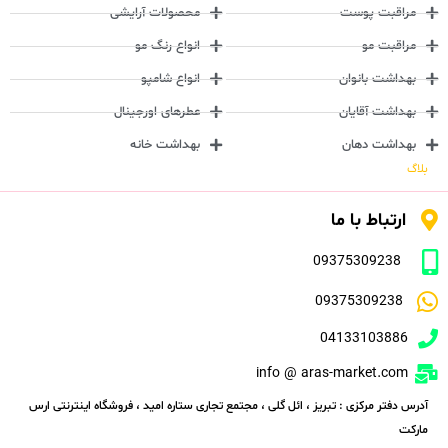
مراقبت پوست
محصولات آرایشی
مراقبت مو
انواع رنگ مو
بهداشت بانوان
انواع شامپو
بهداشت آقایان
عطرهای اورجینال
بهداشت دهان
بهداشت خانه
بلاگ
ارتباط با ما
09375309238
09375309238
04133103886
info @ aras-market.com
آدرس دفتر مرکزی : تبریز ، ائل گلی ، مجتمع تجاری ستاره امید ، فروشگاه اینترنتی ارس
مارکت