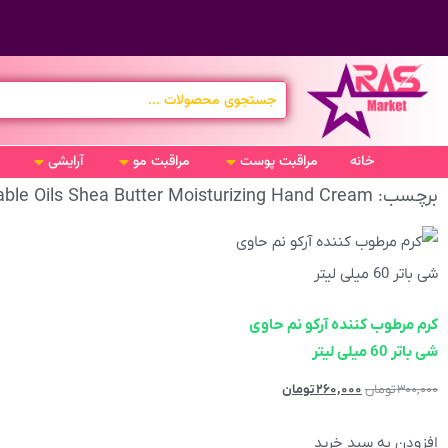
خانه
مراقبت پوست
مراقبت مو
آرایشی
برچسب: Arko Moisture Valuable Oils Shea Butter Moisturizing Hand Cream
کرم مرطوب کننده آرکو نم حاوی
شی باتر 60 میلی لیتر
۳۰۰,۰۰۰
تومان
۲۶۰,۰۰۰
تومان
افزودن به سبد خرید