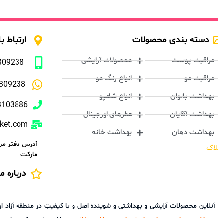
دسته بندی محصولات
ارتباط با
مراقبت پوست
محصولات آرایشی
309238
مراقبت مو
انواع رنگ مو
309238
بهداشت بانوان
انواع شامپو
3103886
بهداشت آقایان
عطرهای اورجینال
rket.com
بهداشت دهان
بهداشت خانه
آدرس دفتر مرک
لاگ
مارکت
درباره ما
ش آنلاین محصولات آرایشی و بهداشتی و شوینده اصل و با کیفیتِ در منطقه آز