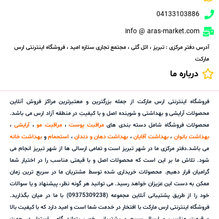
04133103886
info @ aras-market.com
آدرس دفتر مرکزی : تبریز ، ائل گلی ، مجتمع تجاری ستاره امید ، فروشگاه اینترنتی ارس
مارکت
درباره ما
فروشگاه اینترنتی ارس مارکت از جمله بزرگترین و معتبرترین مراکز فروش آنلاین
محصولات آرایشی و بهداشتی و شوینده اصل و با کیفیتِ در منطقه آزاد ارس می باشد.
محصولات فروشگاه شامل دسته بندی های
مراقبت پوست
،
مراقبت مو
،
آرایشی
،
بهداشت بانوان
،
بهداشت آقایان
،
بهداشت دهان و دندان
،
استحمام
و
بهداشت خانه
می باشد.دفتر مرکزی ما در شهر تبریز است و تمامی ارسالی ها از شهر تبریز انجام می
شود. تلاش ما بر این است که محصولات اصل و با قیمتی مناسب را در اختیار شما
گرامیان قرار دهیم. محصولات خریداری شده توسط مشتریان ما در سریع ترین زمان
ممکن به دست این عزیزان خواهد رسید. می توانید هر گونه نظر، پیشنهاد و یا سوالات
خود را از طریق پشتیبانی آنلاین مجموعه (09375309238) با ما در میان بگذارید.
فروشگاه اینترنتی ارس مارکت با افتخار در خدمت شما است و امید دارد که با کیفیت بالا
و قیمت مناسب و ارسال سریع و پشتیبانی خوب بتواند گامی استوار در جهت