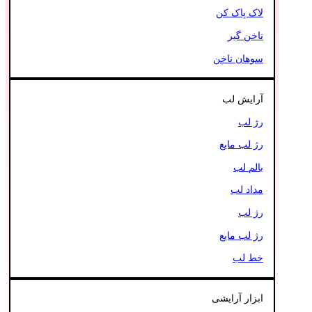
لاک پاک کن
ناخن گیر
سوهان ناخن
آرایش لب
رژ لب
رژ لب مایع
بالم لب
مداد لب
رژ لب
رژ لب مایع
خط لب
ابزار آرایشی