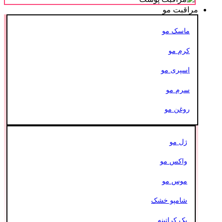
مراقبت مو
ماسک مو
کرم مو
اسپری مو
سرم مو
روغن مو
ژل مو
واکس مو
موس مو
شامپو خشک
پک کراتینه