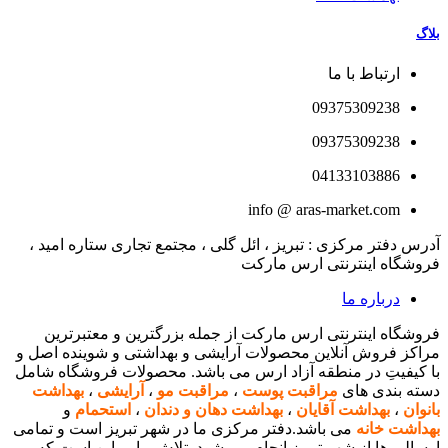
بلاگ
ارتباط با ما
09375309238
09375309238
04133103886
info @ aras-market.com
آدرس دفتر مرکزی : تبریز ، ائل گلی ، مجتمع تجاری ستاره امید ،
فروشگاه اینترنتی ارس مارکت
درباره ما
فروشگاه اینترنتی ارس مارکت از جمله بزرگترین و معتبرترین
مراکز فروش آنلاین محصولات آرایشی و بهداشتی و شوینده اصل و
با کیفیتِ در منطقه آزاد ارس می باشد. محصولات فروشگاه شامل
دسته بندی های
مراقبت پوست
،
مراقبت مو
،
آرایشی
،
بهداشت
بانوان
،
بهداشت آقایان
،
بهداشت دهان و دندان
،
استحمام
و
بهداشت خانه
می باشد.دفتر مرکزی ما در شهر تبریز است و تمامی
ارسالی ها از شهر تبریز انجام می شود. تلاش ما بر این است که