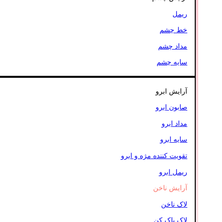
ریمل
خط چشم
مداد چشم
سایه چشم
آرایش ابرو
صابون ابرو
مداد ابرو
سایه ابرو
تقویت کننده مژه و ابرو
ریمل ابرو
آرایش ناخن
لاک ناخن
لاک پاک کن