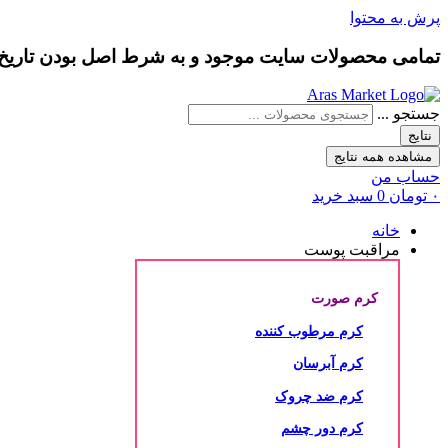
پرش به محتوا
تمامی محصولات سایت موجود و به شرط
اصل بودن
تاری
جستجو ...
نتایج
مشاهده همه نتایج
حساب من
۰
تومان
0
سبد خرید
خانه
مراقبت پوست
کرم صورت
کرم مرطوب کننده
کرم آبرسان
کرم ضد چروک
کرم دور چشم