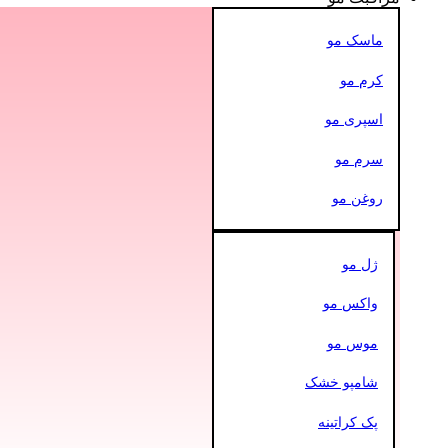
ماسک مو
کرم مو
اسپری مو
سرم مو
روغن مو
ژل مو
واکس مو
موس مو
شامپو خشک
پک کراتینه