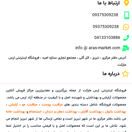
ارتباط با ما
09375309238
09375309238
04133103886
info @ aras-market.com
آدرس دفتر مرکزی : تبریز ، ائل گلی ، مجتمع تجاری ستاره امید ، فروشگاه اینترنتی ارس
مارکت
درباره ما
فروشگاه اینترنتی ارس مارکت از جمله بزرگترین و معتبرترین مراکز فروش آنلاین
محصولات آرایشی و بهداشتی و شوینده اصل و با کیفیتِ در منطقه آزاد ارس می باشد.
محصولات فروشگاه شامل دسته بندی های
مراقبت پوست
،
مراقبت مو
،
آرایشی
،
بهداشت بانوان
،
بهداشت آقایان
،
بهداشت دهان و دندان
،
استحمام
و
بهداشت خانه
می باشد.دفتر مرکزی ما در شهر تبریز است و تمامی ارسالی ها از شهر تبریز انجام می
شود. تلاش ما بر این است که محصولات اصل و با قیمتی مناسب را در اختیار شما