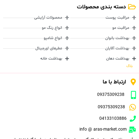
دسته بندی محصولات
مراقبت پوست
محصولات آرایشی
مراقبت مو
انواع رنگ مو
بهداشت بانوان
انواع شامپو
بهداشت آقایان
عطرهای اورجینال
بهداشت دهان
بهداشت خانه
بلاگ
ارتباط با ما
09375309238
09375309238
04133103886
info @ aras-market.com