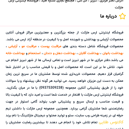
آدرس دفتر مرکزی : تبریز ، ائل گلی ، مجتمع تجاری ستاره امید ، فروشگاه اینترنتی ارس
مارکت
درباره ما
فروشگاه اینترنتی ارس مارکت از جمله بزرگترین و معتبرترین مراکز فروش آنلاین
محصولات آرایشی و بهداشتی و شوینده اصل و با کیفیتِ در منطقه آزاد ارس می باشد.
محصولات فروشگاه شامل دسته بندی های
مراقبت پوست
،
مراقبت مو
،
آرایشی
،
بهداشت بانوان
،
بهداشت آقایان
،
بهداشت دهان و دندان
،
استحمام
و
بهداشت خانه
می باشد.دفتر مرکزی ما در شهر تبریز است و تمامی ارسالی ها از شهر تبریز انجام می
شود. تلاش ما بر این است که محصولات اصل و با قیمتی مناسب را در اختیار شما
گرامیان قرار دهیم. محصولات خریداری شده توسط مشتریان ما در سریع ترین زمان
ممکن به دست این عزیزان خواهد رسید. می توانید هر گونه نظر، پیشنهاد و یا سوالات
خود را از طریق پشتیبانی آنلاین مجموعه (09375309238) با ما در میان بگذارید.
فروشگاه اینترنتی ارس مارکت با افتخار در خدمت شما است و امید دارد که با کیفیت بالا
و قیمت مناسب و ارسال سریع و پشتیبانی خوب بتواند گامی استوار در جهت
رضایتمندی شما مشتریان گرامی بردارد. همچنین مجموعه ارس مارکت با داشتن تیم
حرفه ای در زمینه طراحی وب سایت، سئو و تولید محتوا و دیجیتال مارکتینگ با نام برند
کاکتوس طلایی
تمام تلاش خود را انجام می دهند تا بیشترین رضایت مشتریان را