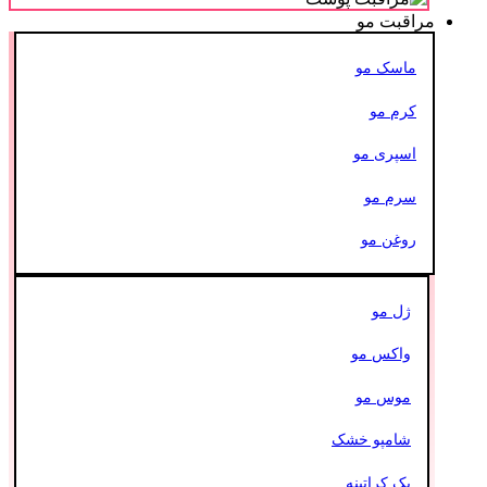
مراقبت مو
ماسک مو
کرم مو
اسپری مو
سرم مو
روغن مو
ژل مو
واکس مو
موس مو
شامپو خشک
پک کراتینه