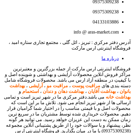
09375309238
09375309238
04133103886
info @ aras-market.com
آدرس دفتر مرکزی : تبریز ، ائل گلی ، مجتمع تجاری ستاره امید ،
فروشگاه اینترنتی ارس مارکت
درباره ما
فروشگاه اینترنتی ارس مارکت از جمله بزرگترین و معتبرترین
مراکز فروش آنلاین محصولات آرایشی و بهداشتی و شوینده اصل و
با کیفیتِ در منطقه آزاد ارس می باشد. محصولات فروشگاه شامل
دسته بندی های
مراقبت پوست
،
مراقبت مو
،
آرایشی
،
بهداشت
بانوان
،
بهداشت آقایان
،
بهداشت دهان و دندان
،
استحمام
و
بهداشت خانه
می باشد.دفتر مرکزی ما در شهر تبریز است و تمامی
ارسالی ها از شهر تبریز انجام می شود. تلاش ما بر این است که
محصولات اصل و با قیمتی مناسب را در اختیار شما گرامیان قرار
دهیم. محصولات خریداری شده توسط مشتریان ما در سریع ترین
زمان ممکن به دست این عزیزان خواهد رسید. می توانید هر گونه
نظر، پیشنهاد و یا سوالات خود را از طریق پشتیبانی آنلاین مجموعه
(09375309238) با ما در میان بگذارید. فروشگاه اینترنتی ارس