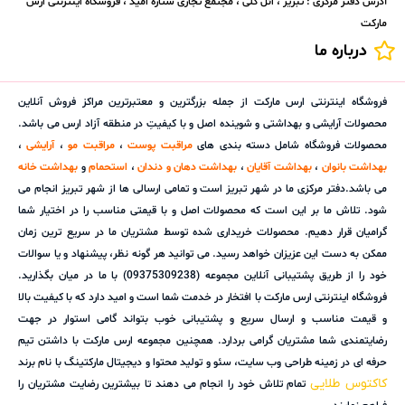
آدرس دفتر مرکزی : تبریز ، ائل گلی ، مجتمع تجاری ستاره امید ، فروشگاه اینترنتی ارس
مارکت
درباره ما
فروشگاه اینترنتی ارس مارکت از جمله بزرگترین و معتبرترین مراکز فروش آنلاین
محصولات آرایشی و بهداشتی و شوینده اصل و با کیفیتِ در منطقه آزاد ارس می باشد.
محصولات فروشگاه شامل دسته بندی های
مراقبت پوست
،
مراقبت مو
،
آرایشی
،
بهداشت بانوان
،
بهداشت آقایان
،
بهداشت دهان و دندان
،
استحمام
و
بهداشت خانه
می باشد.دفتر مرکزی ما در شهر تبریز است و تمامی ارسالی ها از شهر تبریز انجام می
شود. تلاش ما بر این است که محصولات اصل و با قیمتی مناسب را در اختیار شما
گرامیان قرار دهیم. محصولات خریداری شده توسط مشتریان ما در سریع ترین زمان
ممکن به دست این عزیزان خواهد رسید. می توانید هر گونه نظر، پیشنهاد و یا سوالات
خود را از طریق پشتیبانی آنلاین مجموعه (09375309238) با ما در میان بگذارید.
فروشگاه اینترنتی ارس مارکت با افتخار در خدمت شما است و امید دارد که با کیفیت بالا
و قیمت مناسب و ارسال سریع و پشتیبانی خوب بتواند گامی استوار در جهت
رضایتمندی شما مشتریان گرامی بردارد. همچنین مجموعه ارس مارکت با داشتن تیم
حرفه ای در زمینه طراحی وب سایت، سئو و تولید محتوا و دیجیتال مارکتینگ با نام برند
کاکتوس طلایی
تمام تلاش خود را انجام می دهند تا بیشترین رضایت مشتریان را