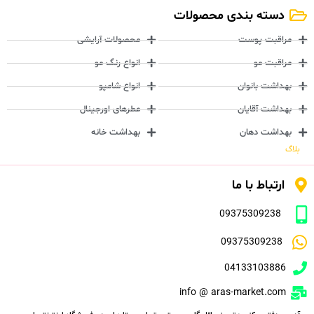
دسته بندی محصولات
مراقبت پوست
محصولات آرایشی
مراقبت مو
انواع رنگ مو
بهداشت بانوان
انواع شامپو
بهداشت آقایان
عطرهای اورجینال
بهداشت دهان
بهداشت خانه
بلاگ
ارتباط با ما
09375309238
09375309238
04133103886
info @ aras-market.com