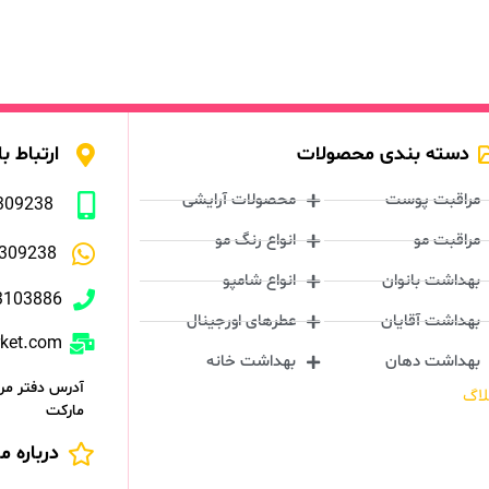
دسته بندی محصولات
ارتباط با
مراقبت پوست
محصولات آرایشی
309238
مراقبت مو
انواع رنگ مو
309238
بهداشت بانوان
انواع شامپو
3103886
بهداشت آقایان
عطرهای اورجینال
rket.com
بهداشت دهان
بهداشت خانه
آدرس دفتر مرک
لاگ
مارکت
درباره ما