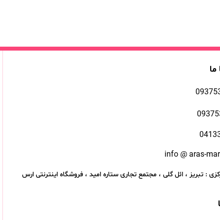
 ما
09375
09375
0413
info @ aras-ma
زی : تبریز ، ائل گلی ، مجتمع تجاری ستاره امید ، فروشگاه اینترنتی ارس