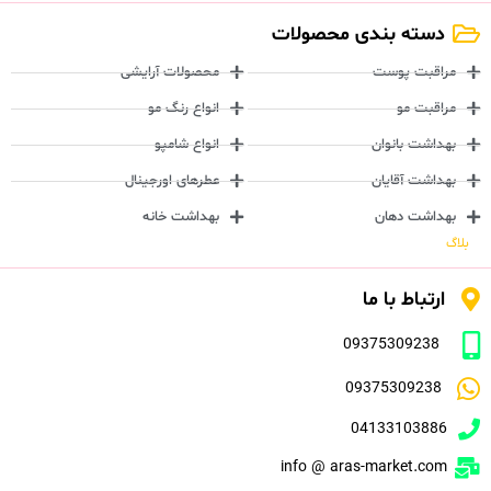
دسته بندی محصولات
مراقبت پوست
محصولات آرایشی
مراقبت مو
انواع رنگ مو
بهداشت بانوان
انواع شامپو
بهداشت آقایان
عطرهای اورجینال
بهداشت دهان
بهداشت خانه
بلاگ
ارتباط با ما
09375309238
09375309238
04133103886
info @ aras-market.com