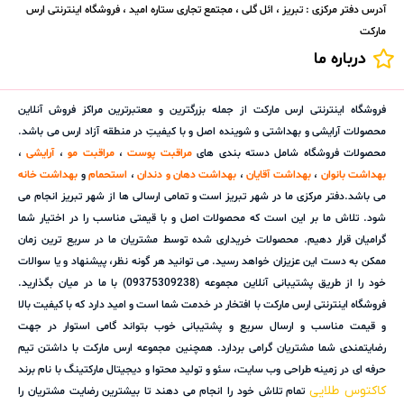
آدرس دفتر مرکزی : تبریز ، ائل گلی ، مجتمع تجاری ستاره امید ، فروشگاه اینترنتی ارس
مارکت
درباره ما
فروشگاه اینترنتی ارس مارکت از جمله بزرگترین و معتبرترین مراکز فروش آنلاین
محصولات آرایشی و بهداشتی و شوینده اصل و با کیفیتِ در منطقه آزاد ارس می باشد.
محصولات فروشگاه شامل دسته بندی های
مراقبت پوست
،
مراقبت مو
،
آرایشی
،
بهداشت بانوان
،
بهداشت آقایان
،
بهداشت دهان و دندان
،
استحمام
و
بهداشت خانه
می باشد.دفتر مرکزی ما در شهر تبریز است و تمامی ارسالی ها از شهر تبریز انجام می
شود. تلاش ما بر این است که محصولات اصل و با قیمتی مناسب را در اختیار شما
گرامیان قرار دهیم. محصولات خریداری شده توسط مشتریان ما در سریع ترین زمان
ممکن به دست این عزیزان خواهد رسید. می توانید هر گونه نظر، پیشنهاد و یا سوالات
خود را از طریق پشتیبانی آنلاین مجموعه (09375309238) با ما در میان بگذارید.
فروشگاه اینترنتی ارس مارکت با افتخار در خدمت شما است و امید دارد که با کیفیت بالا
و قیمت مناسب و ارسال سریع و پشتیبانی خوب بتواند گامی استوار در جهت
رضایتمندی شما مشتریان گرامی بردارد. همچنین مجموعه ارس مارکت با داشتن تیم
حرفه ای در زمینه طراحی وب سایت، سئو و تولید محتوا و دیجیتال مارکتینگ با نام برند
کاکتوس طلایی
تمام تلاش خود را انجام می دهند تا بیشترین رضایت مشتریان را