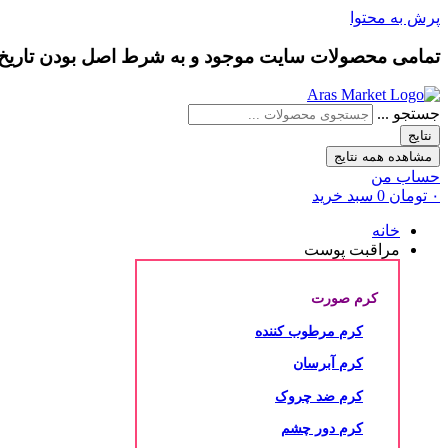
پرش به محتوا
تمامی محصولات سایت موجود و به شرط
اصل بودن
تاری
جستجو ...
نتایج
مشاهده همه نتایج
حساب من
۰
تومان
0
سبد خرید
خانه
مراقبت پوست
کرم صورت
کرم مرطوب کننده
کرم آبرسان
کرم ضد چروک
کرم دور چشم