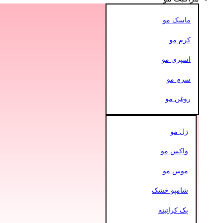
ماسک مو
کرم مو
اسپری مو
سرم مو
روغن مو
ژل مو
واکس مو
موس مو
شامپو خشک
پک کراتینه