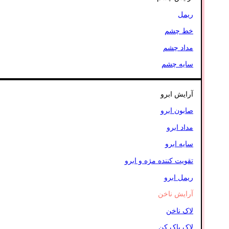
ریمل
خط چشم
مداد چشم
سایه چشم
آرایش ابرو
صابون ابرو
مداد ابرو
سایه ابرو
تقویت کننده مژه و ابرو
ریمل ابرو
آرایش ناخن
لاک ناخن
لاک پاک کن