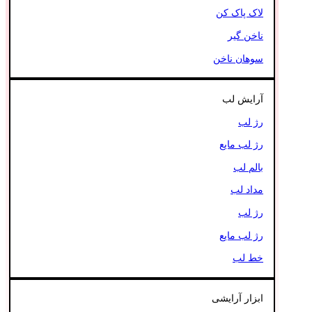
لاک پاک کن
ناخن گیر
سوهان ناخن
آرایش لب
رژ لب
رژ لب مایع
بالم لب
مداد لب
رژ لب
رژ لب مایع
خط لب
ابزار آرایشی