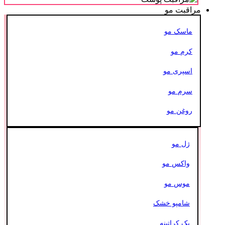
مراقبت مو
ماسک مو
کرم مو
اسپری مو
سرم مو
روغن مو
ژل مو
واکس مو
موس مو
شامپو خشک
پک کراتینه