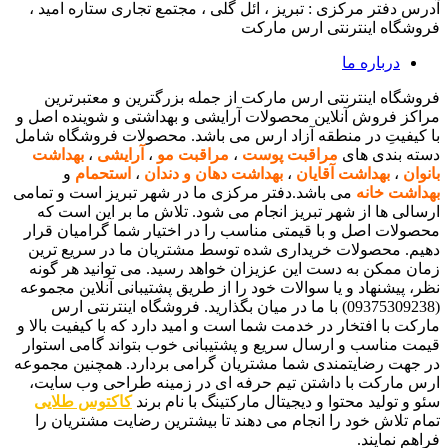
آدرس دفتر مرکزی : تبریز ، ائل گلی ، مجتمع تجاری ستاره امید ،
فروشگاه اینترنتی ارس مارکت
درباره ما
فروشگاه اینترنتی ارس مارکت از جمله بزرگترین و معتبرترین
مراکز فروش آنلاین محصولات آرایشی و بهداشتی و شوینده اصل و
با کیفیتِ در منطقه آزاد ارس می باشد. محصولات فروشگاه شامل
دسته بندی های
مراقبت پوست
،
مراقبت مو
،
آرایشی
،
بهداشت
بانوان
،
بهداشت آقایان
،
بهداشت دهان و دندان
،
استحمام
و
بهداشت خانه
می باشد.دفتر مرکزی ما در شهر تبریز است و تمامی
ارسالی ها از شهر تبریز انجام می شود. تلاش ما بر این است که
محصولات اصل و با قیمتی مناسب را در اختیار شما گرامیان قرار
دهیم. محصولات خریداری شده توسط مشتریان ما در سریع ترین
زمان ممکن به دست این عزیزان خواهد رسید. می توانید هر گونه
نظر، پیشنهاد و یا سوالات خود را از طریق پشتیبانی آنلاین مجموعه
(09375309238) با ما در میان بگذارید. فروشگاه اینترنتی ارس
مارکت با افتخار در خدمت شما است و امید دارد که با کیفیت بالا و
قیمت مناسب و ارسال سریع و پشتیبانی خوب بتواند گامی استوار
در جهت رضایتمندی شما مشتریان گرامی بردارد. همچنین مجموعه
ارس مارکت با داشتن تیم حرفه ای در زمینه طراحی وب سایت،
سئو و تولید محتوا و دیجیتال مارکتینگ با نام برند
کاکتوس طلایی
تمام تلاش خود را انجام می دهند تا بیشترین رضایت مشتریان را
فراهم نمایند.