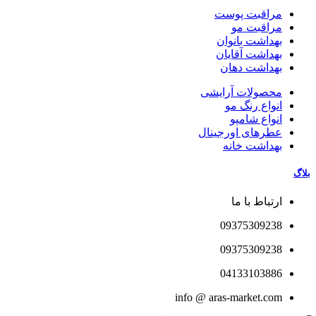
مراقبت پوست
مراقبت مو
بهداشت بانوان
بهداشت آقایان
بهداشت دهان
محصولات آرایشی
انواع رنگ مو
انواع شامپو
عطرهای اورجینال
بهداشت خانه
بلاگ
ارتباط با ما
09375309238
09375309238
04133103886
info @ aras-market.com