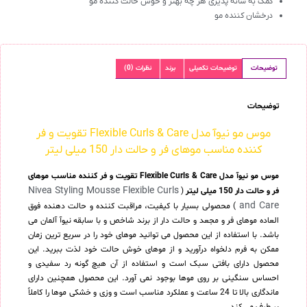
کمک به شانه پذیری هر چه بهتر و خوش حالت کننده مو
درخشان کننده مو
توضیحات
توضیحات تکمیلی
برند
نظرات (0)
توضیحات
موس مو نیوآ مدل Flexible Curls & Care تقویت و فر
کننده مناسب موهای فر و حالت دار 150 میلی لیتر
موس مو نیوآ مدل Flexible Curls & Care تقویت و فر کننده مناسب موهای
Nivea Styling Mousse Flexible Curls
فر و حالت دار 150 میلی لیتر
(
and Care
) محصولی بسیار با کیفیت، مراقبت کننده و حالت دهنده فوق
العاده موهای فر و مجعد و حالت دار از برند شاخص و با سابقه نیوآ آلمان می
باشد. با استفاده از این محصول می توانید موهای خود را در سریع ترین زمان
ممکن به فرم دلخواه درآورید و از موهای خوش حالت خود لذت ببرید. این
محصول دارای بافتی سبک است و استفاده از آن هیچ گونه رد سفیدی و
احساس سنگینی بر روی موها بوجود نمی آورد. این محصول همچنین دارای
ماندگاری بالا تا 24 ساعت و عملکرد مناسب است و وزی و خشکی موها را کاملاً