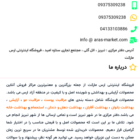
09375309238
09375309238
04133103886
info @ aras-market.com
آدرس دفتر مرکزی : تبریز ، ائل گلی ، مجتمع تجاری ستاره امید ، فروشگاه اینترنتی ارس
مارکت
درباره ما
فروشگاه اینترنتی ارس مارکت از جمله بزرگترین و معتبرترین مراکز فروش آنلاین
محصولات آرایشی و بهداشتی و شوینده اصل و با کیفیتِ در منطقه آزاد ارس می باشد.
محصولات فروشگاه شامل دسته بندی های
مراقبت پوست
،
مراقبت مو
،
آرایشی
،
بهداشت بانوان
،
بهداشت آقایان
،
بهداشت دهان و دندان
،
استحمام
و
بهداشت خانه
می باشد.دفتر مرکزی ما در شهر تبریز است و تمامی ارسالی ها از شهر تبریز انجام می
شود. تلاش ما بر این است که محصولات اصل و با قیمتی مناسب را در اختیار شما
گرامیان قرار دهیم. محصولات خریداری شده توسط مشتریان ما در سریع ترین زمان
ممکن به دست این عزیزان خواهد رسید. می توانید هر گونه نظر، پیشنهاد و یا سوالات