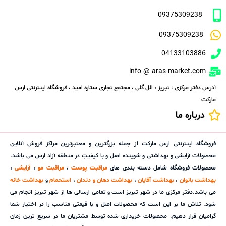
09375309238
09375309238
04133103886
info @ aras-market.com
آدرس دفتر مرکزی : تبریز ، ائل گلی ، مجتمع تجاری ستاره امید ، فروشگاه اینترنتی ارس
مارکت
درباره ما
فروشگاه اینترنتی ارس مارکت از جمله بزرگترین و معتبرترین مراکز فروش آنلاین
محصولات آرایشی و بهداشتی و شوینده اصل و با کیفیتِ در منطقه آزاد ارس می باشد.
محصولات فروشگاه شامل دسته بندی های
مراقبت پوست
،
مراقبت مو
،
آرایشی
،
بهداشت بانوان
،
بهداشت آقایان
،
بهداشت دهان و دندان
،
استحمام
و
بهداشت خانه
می باشد.دفتر مرکزی ما در شهر تبریز است و تمامی ارسالی ها از شهر تبریز انجام می
شود. تلاش ما بر این است که محصولات اصل و با قیمتی مناسب را در اختیار شما
گرامیان قرار دهیم. محصولات خریداری شده توسط مشتریان ما در سریع ترین زمان