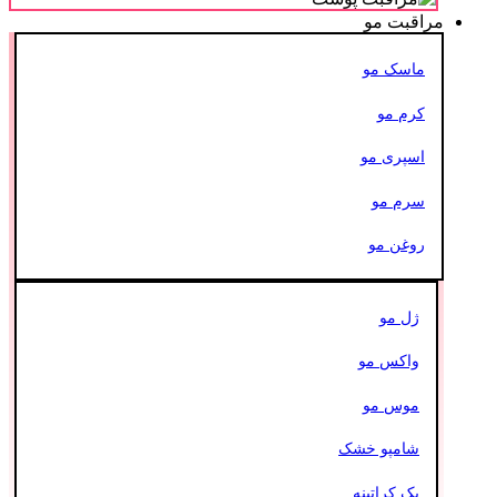
مراقبت مو
ماسک مو
کرم مو
اسپری مو
سرم مو
روغن مو
ژل مو
واکس مو
موس مو
شامپو خشک
پک کراتینه