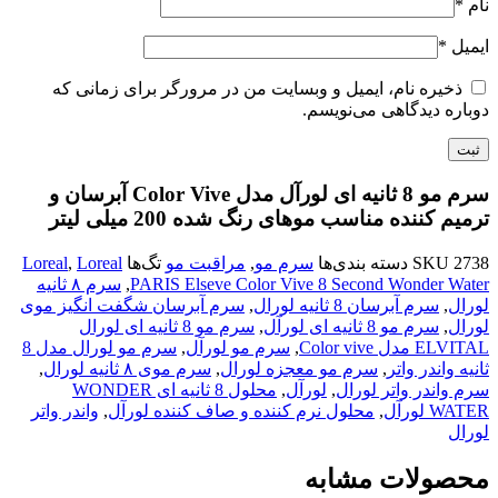
نام
*
ایمیل
*
ذخیره نام، ایمیل و وبسایت من در مرورگر برای زمانی که
دوباره دیدگاهی می‌نویسم.
سرم مو 8 ثانیه ای لورآل مدل Color Vive آبرسان و
ترمیم کننده مناسب موهای رنگ شده 200 میلی لیتر
2738
SKU
دسته بندی‌ها
سرم مو
,
مراقبت مو
تگ‌ها
Loreal
,
Loreal
PARIS Elseve Color Vive 8 Second Wonder Water
,
سرم ۸ ثانیه
لورال
,
سرم آبرسان 8 ثانیه لورال
,
سرم آبرسان شگفت انگیز موی
لورال
,
سرم مو 8 ثانیه ای لورآل
,
سرم مو 8 ثانیه ای لورال
ELVITAL مدل Color vive
,
سرم مو لورآل
,
سرم مو لورال مدل 8
ثانیه واندر واتر
,
سرم مو معجزه لورال
,
سرم موی ۸ ثانیه لورال
,
سرم واندر واتر لورال
,
لورآل
,
محلول 8 ثانیه ای WONDER
WATER لورآل
,
محلول نرم کننده و صاف کننده لورآل
,
واندر واتر
لورال
محصولات مشابه