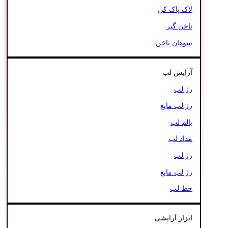
لاک پاک کن
ناخن گیر
سوهان ناخن
آرایش لب
رژ لب
رژ لب مایع
بالم لب
مداد لب
رژ لب
رژ لب مایع
خط لب
ابزار آرایشی