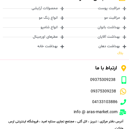
مراقبت پوست
محصولات آرایشی
مراقبت مو
انواع رنگ مو
بهداشت بانوان
انواع شامپو
بهداشت آقایان
عطرهای اورجینال
بهداشت دهان
بهداشت خانه
بلاگ
ارتباط با ما
09375309238
09375309238
04133103886
info @ aras-market.com
آدرس دفتر مرکزی : تبریز ، ائل گلی ، مجتمع تجاری ستاره امید ، فروشگاه اینترنتی ارس
مارکت