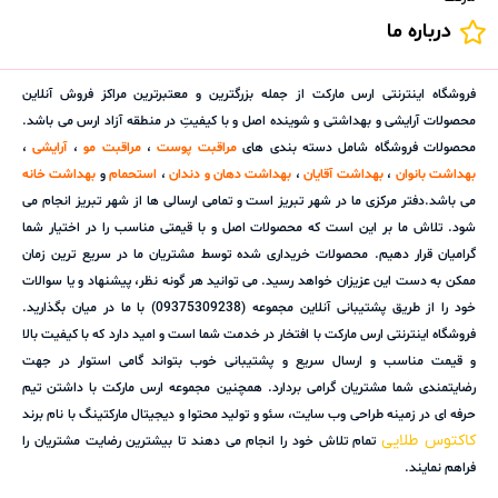
درباره ما
فروشگاه اینترنتی ارس مارکت از جمله بزرگترین و معتبرترین مراکز فروش آنلاین
محصولات آرایشی و بهداشتی و شوینده اصل و با کیفیتِ در منطقه آزاد ارس می باشد.
محصولات فروشگاه شامل دسته بندی های
مراقبت پوست
،
مراقبت مو
،
آرایشی
،
بهداشت بانوان
،
بهداشت آقایان
،
بهداشت دهان و دندان
،
استحمام
و
بهداشت خانه
می باشد.دفتر مرکزی ما در شهر تبریز است و تمامی ارسالی ها از شهر تبریز انجام می
شود. تلاش ما بر این است که محصولات اصل و با قیمتی مناسب را در اختیار شما
گرامیان قرار دهیم. محصولات خریداری شده توسط مشتریان ما در سریع ترین زمان
ممکن به دست این عزیزان خواهد رسید. می توانید هر گونه نظر، پیشنهاد و یا سوالات
خود را از طریق پشتیبانی آنلاین مجموعه (09375309238) با ما در میان بگذارید.
فروشگاه اینترنتی ارس مارکت با افتخار در خدمت شما است و امید دارد که با کیفیت بالا
و قیمت مناسب و ارسال سریع و پشتیبانی خوب بتواند گامی استوار در جهت
رضایتمندی شما مشتریان گرامی بردارد. همچنین مجموعه ارس مارکت با داشتن تیم
حرفه ای در زمینه طراحی وب سایت، سئو و تولید محتوا و دیجیتال مارکتینگ با نام برند
کاکتوس طلایی
تمام تلاش خود را انجام می دهند تا بیشترین رضایت مشتریان را
فراهم نمایند.