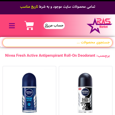
تمامی محصولات سایت موجود و به شرط
تاریخ مناسب
حساب من
برچسب: Nivea Fresh Active Antiperspirant Roll-On Deodorant