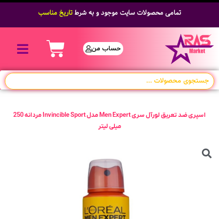
تمامی محصولات سایت موجود و به شرط
قیمت مناسب
تاریخ مناسب
حساب من
اسپری ضد تعریق لورآل سری Men Expert مدل Invincible Sport مردانه 250
میلی لیتر