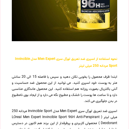
نحوه استفاده از اسپری ضد تعریق لورآل سری Men Expert مدل Invincible
Sport مردانه 250 میلی لیتر
ابتدا ظرف محصول را بخوبی تکان دهید و سپس با فاصله 15 الی 20 سانتی
متر به پوست خود اسپری کنید. می توانید از این محصول ضد حساسیت و
آنتی باکتریال بصورت روزانه هم استفاده کنید. این محصول ماندگاری مناسبی
دارد و تا ساعت ها پوست را خشک و مطبوع نگه می دارد و از ایجاد بوی نامطبوع
در بدن جلوگیری می کند.
اسپری ضد تعریق لورآل سری Men Expert مدل Invincible Sport مردانه 250
میلی لیتر ( LOreal Men Expert Invincible Sport 96H Anti-Perspirant
Deodorant ) محصولی کاربردی و پرطرفدار از این برند هم اکنون در دسترس