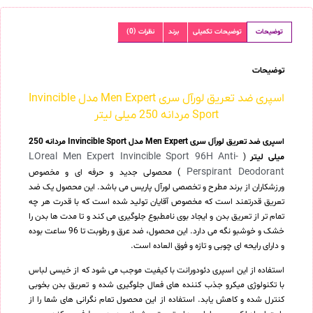
توضیحات
توضیحات تکمیلی
برند
نظرات (0)
توضیحات
اسپری ضد تعریق لورآل سری Men Expert مدل Invincible
Sport مردانه 250 میلی لیتر
اسپری ضد تعریق لورآل سری Men Expert مدل Invincible Sport مردانه 250
LOreal Men Expert Invincible Sport 96H Anti-
میلی لیتر
(
Perspirant Deodorant
) محصولی جدید و حرفه ای و مخصوص
ورزشکاران از برند مطرح و تخصصی لورآل پاریس می باشد. این محصول یک ضد
تعریق قدرتمند است که مخصوص آقایان تولید شده است که با قدرت هر چه
تمام تر از تعریق بدن و ایجاد بوی نامطبوع جلوگیری می کند و تا مدت ها بدن را
خشک و خوشبو نگه می دارد. این محصول، ضد عرق و رطوبت تا 96 ساعت بوده
و دارای رایحه ای چوبی و تازه و فوق العاده است.
استفاده از این اسپری دئودورانت با کیفیت موجب می شود که از خیسی لباس
با تکنولوژی میکرو جذب کننده های فعال جلوگیری شده و تعریق بدن بخوبی
کنترل شده و کاهش یابد. استفاده از این محصول تمام نگرانی های شما را از