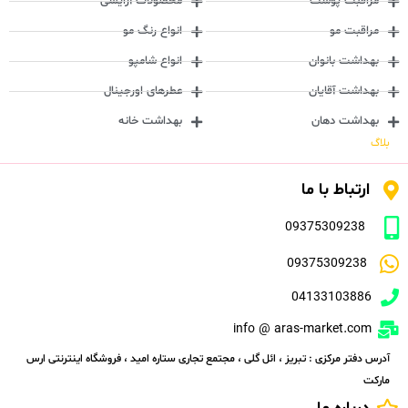
مراقبت پوست
محصولات آرایشی
مراقبت مو
انواع رنگ مو
بهداشت بانوان
انواع شامپو
بهداشت آقایان
عطرهای اورجینال
بهداشت دهان
بهداشت خانه
بلاگ
ارتباط با ما
09375309238
09375309238
04133103886
info @ aras-market.com
آدرس دفتر مرکزی : تبریز ، ائل گلی ، مجتمع تجاری ستاره امید ، فروشگاه اینترنتی ارس
مارکت