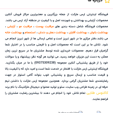
درباره ما
فروشگاه اینترنتی ارس مارکت از جمله بزرگترین و معتبرترین مراکز فروش آنلاین
محصولات آرایشی و بهداشتی و شوینده اصل و با کیفیتِ در منطقه آزاد ارس می باشد.
محصولات فروشگاه شامل دسته بندی های
مراقبت پوست
،
مراقبت مو
،
آرایشی
،
بهداشت بانوان
،
بهداشت آقایان
،
بهداشت دهان و دندان
،
استحمام
و
بهداشت خانه
می باشد.دفتر مرکزی ما در شهر تبریز است و تمامی ارسالی ها از شهر تبریز انجام می
شود. تلاش ما بر این است که محصولات اصل و با قیمتی مناسب را در اختیار شما
گرامیان قرار دهیم. محصولات خریداری شده توسط مشتریان ما در سریع ترین زمان
ممکن به دست این عزیزان خواهد رسید. می توانید هر گونه نظر، پیشنهاد و یا سوالات
خود را از طریق پشتیبانی آنلاین مجموعه (09375309238) با ما در میان بگذارید.
فروشگاه اینترنتی ارس مارکت با افتخار در خدمت شما است و امید دارد که با کیفیت بالا
و قیمت مناسب و ارسال سریع و پشتیبانی خوب بتواند گامی استوار در جهت
رضایتمندی شما مشتریان گرامی بردارد. همچنین مجموعه ارس مارکت با داشتن تیم
حرفه ای در زمینه طراحی وب سایت، سئو و تولید محتوا و دیجیتال مارکتینگ با نام برند
کاکتوس طلایی
تمام تلاش خود را انجام می دهند تا بیشترین رضایت مشتریان را
فراهم نمایند.