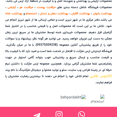
محصولات آرایشی و بهداشتی و شوینده اصل و با کیفیتِ در منطقه آزاد ارس می باشد.
محصولات فروشگاه شامل دسته بندی های
مراقبت پوست
،
مراقبت مو
،
آرایشی
،
بهداشت بانوان
،
بهداشت آقایان
،
بهداشت دهان و دندان
،
استحمام
و
بهداشت خانه
می باشد.دفتر مرکزی ما در شهر تبریز است و تمامی ارسالی ها از شهر تبریز انجام می
شود. تلاش ما بر این است که محصولات اصل و با قیمتی مناسب را در اختیار شما
گرامیان قرار دهیم. محصولات خریداری شده توسط مشتریان ما در سریع ترین زمان
ممکن به دست این عزیزان خواهد رسید. می توانید هر گونه نظر، پیشنهاد و یا سوالات
خود را از طریق پشتیبانی آنلاین مجموعه (09375309238) با ما در میان بگذارید.
فروشگاه اینترنتی ارس مارکت با افتخار در خدمت شما است و امید دارد که با کیفیت بالا
و قیمت مناسب و ارسال سریع و پشتیبانی خوب بتواند گامی استوار در جهت
رضایتمندی شما مشتریان گرامی بردارد. همچنین مجموعه ارس مارکت با داشتن تیم
حرفه ای در زمینه طراحی وب سایت، سئو و تولید محتوا و دیجیتال مارکتینگ با نام برند
کاکتوس طلایی
تمام تلاش خود را انجام می دهند تا بیشترین رضایت مشتریان را
فراهم نمایند.