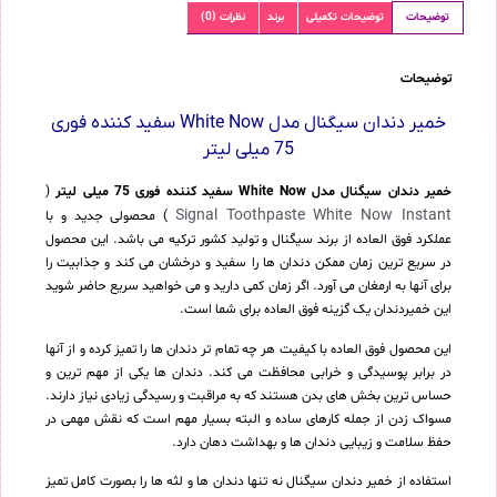
توضیحات
توضیحات تکمیلی
برند
نظرات (0)
توضیحات
خمیر دندان سیگنال مدل White Now سفید کننده فوری
75 میلی لیتر
خمیر دندان سیگنال مدل White Now سفید کننده فوری 75 میلی لیتر
(
Signal Toothpaste White Now Instant
) محصولی جدید و با
عملکرد فوق العاده از برند سیگنال و تولید کشور ترکیه می باشد. این محصول
در سریع ترین زمان ممکن دندان ها را سفید و درخشان می کند و جذابیت را
برای آنها به ارمغان می آورد. اگر زمان کمی دارید و می خواهید سریع حاضر شوید
این خمیردندان یک گزینه فوق العاده برای شما است.
این محصول فوق العاده با کیفیت هر چه تمام تر دندان ها را تمیز کرده و از آنها
در برابر پوسیدگی و خرابی محافظت می کند. دندان ها یکی از مهم ترین و
حساس ترین بخش های بدن هستند که به مراقبت و رسیدگی زیادی نیاز دارند.
مسواک زدن از جمله کارهای ساده و البته بسیار مهم است که نقش مهمی در
حفظ سلامت و زیبایی دندان ها و بهداشت دهان دارد.
استفاده از خمیر دندان سیگنال نه تنها دندان ها و لثه ها را بصورت کامل تمیز