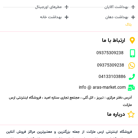
بهداشت آقایان
عطرهای اورجینال
بهداشت دهان
بهداشت خانه
بلاگ
ارتباط با ما
09375309238
09375309238
04133103886
info @ aras-market.com
آدرس دفتر مرکزی : تبریز ، ائل گلی ، مجتمع تجاری ستاره امید ، فروشگاه اینترنتی ارس
مارکت
درباره ما
فروشگاه اینترنتی ارس مارکت از جمله بزرگترین و معتبرترین مراکز فروش آنلاین