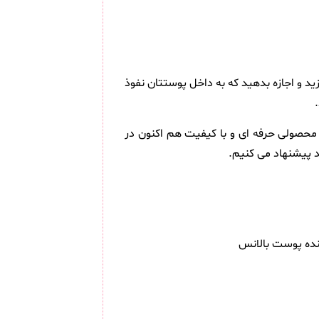
 باید ۲ الی ۳ قطره از محلول را بر روی پوست خود بریزید و اجازه بدهید که به داخل پوستتان نفوذ
ت بالانس مدل Vitamin C شفاف و روشن کننده 30 میلی لیتر ( Balance Active Formula Vitamin C Brightening Serum ) محصولی حرفه ای و با کیفیت هم اکنون در
 پیشنهاد می کنیم.