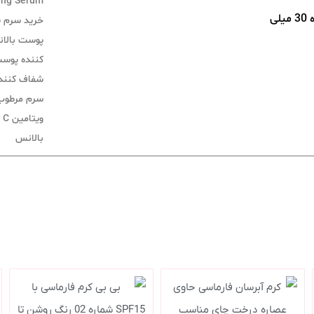
ing Serum
سرم پوست بالانس مدل Vitamin C شفاف و روشن کننده 30 میلی
خرید سرم 
پوست بالا
کننده پوست
شفاف کننده
سرم مرطوب 
ویتامین C بالانس
بالانس