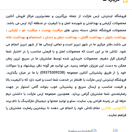
فروشگاه اینترنتی ارس مارکت از جمله بزرگترین و معتبرترین مراکز فروش آنلاین
محصولات آرایشی و بهداشتی و شوینده اصل و با کیفیتِ در منطقه آزاد ارس می باشد.
محصولات فروشگاه شامل دسته بندی های
مراقبت پوست
،
مراقبت مو
،
آرایشی
،
بهداشت بانوان
،
بهداشت آقایان
،
بهداشت دهان و دندان
،
استحمام
و
بهداشت خانه
می باشد.دفتر مرکزی ما در شهر تبریز است و تمامی ارسالی ها از شهر تبریز انجام می
شود. تلاش ما بر این است که محصولات اصل و با قیمتی مناسب را در اختیار شما
گرامیان قرار دهیم. محصولات خریداری شده توسط مشتریان ما در سریع ترین زمان
ممکن به دست این عزیزان خواهد رسید. می توانید هر گونه نظر، پیشنهاد و یا سوالات
خود را از طریق پشتیبانی آنلاین مجموعه (09375309238) با ما در میان بگذارید.
فروشگاه اینترنتی ارس مارکت با افتخار در خدمت شما است و امید دارد که با کیفیت بالا
و قیمت مناسب و ارسال سریع و پشتیبانی خوب بتواند گامی استوار در جهت
رضایتمندی شما مشتریان گرامی بردارد. همچنین مجموعه ارس مارکت با داشتن تیم
حرفه ای در زمینه طراحی وب سایت، سئو و تولید محتوا و دیجیتال مارکتینگ با نام برند
کاکتوس طلایی
تمام تلاش خود را انجام می دهند تا بیشترین رضایت مشتریان را
فراهم نمایند.