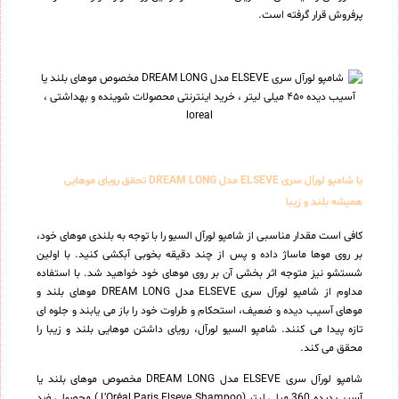
پرفروش قرار گرفته است.
با شامپو لورآل سری ELSEVE مدل DREAM LONG تحقق رویای موهایی
همیشه بلند و زیبا
کافی است مقدار مناسبی از شامپو لورآل السیو را با توجه به بلندی موهای خود،
بر روی موها ماساژ داده و پس از چند دقیقه بخوبی آبکشی کنید. با اولین
شستشو نیز متوجه اثر بخشی آن بر روی موهای خود خواهید شد. با استفاده
مداوم از شامپو لورآل سری ELSEVE مدل DREAM LONG موهای بلند و
موهای آسیب دیده و ضعیف، استحکام و طراوت خود را باز می یابند و جلوه ای
تازه پیدا می کنند. شامپو السیو لورآل، رویای داشتن موهایی بلند و زیبا را
محقق می کند.
شامپو لورآل سری ELSEVE مدل DREAM LONG مخصوص موهای بلند یا
آسیب دیده 360 میلی لیتر (L’Oréal Paris Elseve Shampoo ) محصولی ضد