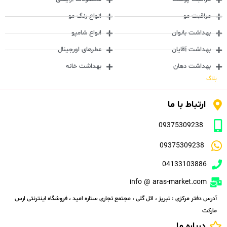
مراقبت مو
انواع رنگ مو
بهداشت بانوان
انواع شامپو
بهداشت آقایان
عطرهای اورجینال
بهداشت دهان
بهداشت خانه
بلاگ
ارتباط با ما
09375309238
09375309238
04133103886
info @ aras-market.com
آدرس دفتر مرکزی : تبریز ، ائل گلی ، مجتمع تجاری ستاره امید ، فروشگاه اینترنتی ارس
مارکت
درباره ما