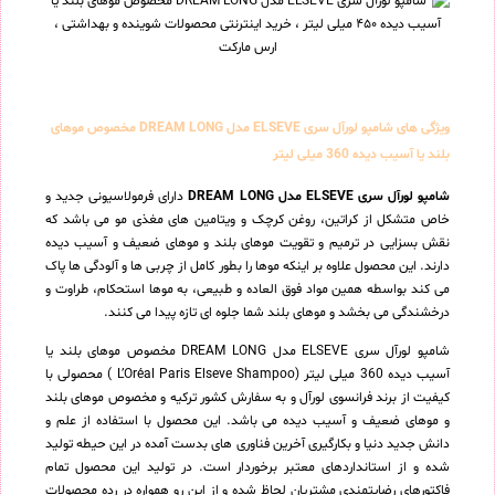
ویژگی های شامپو لورآل سری ELSEVE مدل DREAM LONG مخصوص موهای
بلند یا آسیب دیده 360 میلی لیتر
شامپو لورآل سری ELSEVE مدل DREAM LONG
دارای فرمولاسیونی جدید و
خاص متشکل از کراتین، روغن کرچک و ویتامین های مغذی مو می باشد که
نقش بسزایی در ترمیم و تقویت موهای بلند و موهای ضعیف و آسیب دیده
دارند. این محصول علاوه بر اینکه موها را بطور کامل از چربی ها و آلودگی ها پاک
می کند بواسطه همین مواد فوق العاده و طبیعی، به موها استحکام، طراوت و
درخشندگی می بخشد و موهای بلند شما جلوه ای تازه پیدا می کنند.
شامپو لورآل سری ELSEVE مدل DREAM LONG مخصوص موهای بلند یا
آسیب دیده 360 میلی لیتر (L’Oréal Paris Elseve Shampoo ) محصولی با
کیفیت از برند فرانسوی لورآل و به سفارش کشور ترکیه و مخصوص موهای بلند
و موهای ضعیف و آسیب دیده می باشد. این محصول با استفاده از علم و
دانش جدید دنیا و بکارگیری آخرین فناوری های بدست آمده در این حیطه تولید
شده و از استانداردهای معتبر برخوردار است. در تولید این محصول تمام
فاکتورهای رضایتمندی مشتریان لحاظ شده و از این رو همواره در رده محصولات