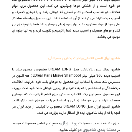
مو خوره است و از خشکی موها جلوگیری می کند. این محصول برای انواع
مختلف مو مناسب است و تمام کسانی که موهای بلند و یا موهای ضعیف و
آسیب دیده دارند می توانند از آن استفاده کنند. این محصول بواسطه ساختار
غنی خود از مواد مغذی و مفید برای مو، زیبایی موهای بلند شما را دوچندان می
کند و موهای ضعیف و آسیب دیده شما را ترمیم و تقویت کرده و به آنها جلوه ای
دوباره می بخشد.
شامپو لورآل السیو انتخابی رضایت بخش و همیشگی
شامپو لورآل سری ELSEVE مدل DREAM LONG مخصوص موهای بلند یا
آسیب دیده 360 میلی لیتر (L’Oréal Paris Elseve Shampoo ) هم اکنون در
دسترس شماست. با انتخاب این محصول به موهای بلند خود، طراوت، لطافت،
درخشندگی و استحکام را هدیه دهید و از زیبایی موهای بلند خود لذت ببرید.
این محصول همچنین یک انتخاب مطمئن برای تمام افرادیست که موهایی
ضعیف دارند و می خواهند زیبایی و استحکام را به موهای خود بازگردانند.
شامپو السیو لورآل مدل DREAM LONG محصولی با کیفیت از برند لورآل هر
انچه را که از یک شامپوی ایده آل انتظار دارید برآورده می کند.
برند لورآل
برای مشاهده سایر محصولات
و همچنین تمامی محصولات موجود
دسته بندی شامپوی مو
در
کلیک نمایید.