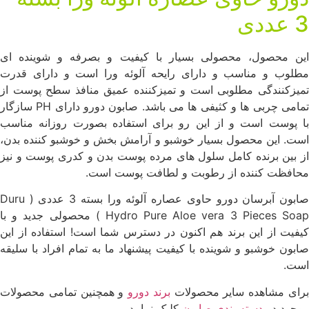
عددی
ین محصول، محصولی بسیار با کیفیت و بصرفه و شوینده ای
طلوب و مناسب و دارای رایحه آلوئه ورا است و دارای قدرت
میزکنندگی مطلوبی است و تمیزکننده عمیق منافذ سطح پوست از
تمامی چربی ها و کثیفی ها می باشد. صابون دورو دارای PH سازگار
ا پوست است و از این رو برای استفاده بصورت روزانه مناسب
ست. این محصول بسیار خوشبو و آرامش بخش و خوشبو کننده بدن،
ز بین برنده کامل سلول های مرده پوست بدن و کدری پوست و نیز
حافظت کننده از رطوبت و لطافت پوست است.
صابون آبرسان دورو حاوی عصاره آلوئه ورا بسته 3 عددی ( Duru
Hydro Pure Aloe vera 3 Pieces Soap ) محصولی جدید و با
یفیت از این برند هم اکنون در دسترس شما است! استفاده از این
ابون خوشبو و شوینده با کیفیت پیشنهاد ما به تمام افراد با سلیقه
ست.
رای مشاهده سایر محصولات
برند دورو
و همچنین تمامی محصولات
وجود در
دسته بندی صابون
کلیک نمایید.