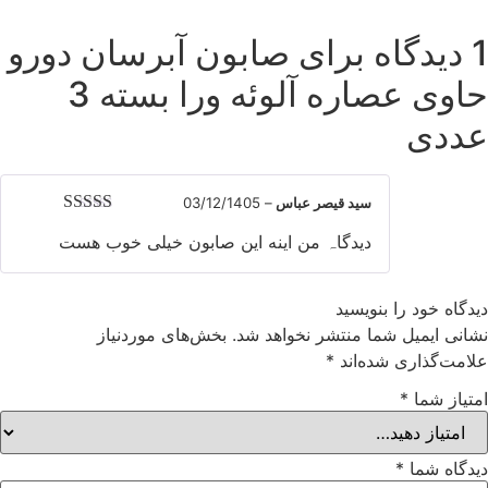
اه برای
صابون آبرسان دورو
حاوی عصاره آلوئه ورا بسته 3
ددی
سید قیصر عباس
–
03/12/1405
نمره
5
از 5
دیدگاہ من اینه این صابون خیلی خوب ھست
یدگاه خود را بنویسید
شانی ایمیل شما منتشر نخواهد شد.
بخش‌های موردنیاز
لامت‌گذاری شده‌اند
*
متیاز شما
*
یدگاه شما
*