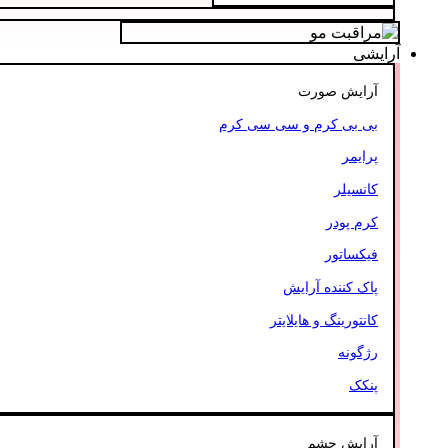
آرایشی
آرایش صورت
بی بی کرم و سی سی کرم
پرایمر
کانسیلر
کرم پودر
فیکساتور
پاک کننده آرایش
کانتورینگ و هایلایتر
رژگونه
پنکک
آرایش چشم