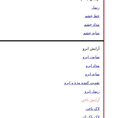
ریمل
خط چشم
مداد چشم
سایه چشم
آرایش ابرو
صابون ابرو
مداد ابرو
سایه ابرو
تقویت کننده مژه و ابرو
ریمل ابرو
آرایش ناخن
لاک ناخن
لاک پاک کن