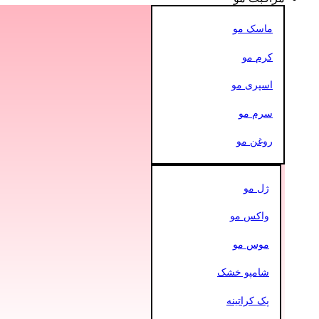
ماسک مو
کرم مو
اسپری مو
سرم مو
روغن مو
ژل مو
واکس مو
موس مو
شامپو خشک
پک کراتینه