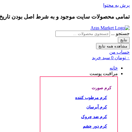
پرش به محتوا
تمامی محصولات سایت موجود و به شرط
اصل بودن
تاری
جستجو ...
نتایج
مشاهده همه نتایج
حساب من
۰
تومان
0
سبد خرید
خانه
مراقبت پوست
کرم صورت
کرم مرطوب کننده
کرم آبرسان
کرم ضد چروک
کرم دور چشم