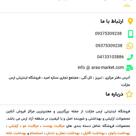
بلاگ
ارتباط با ما
09375309238
09375309238
04133103886
info @ aras-market.com
آدرس دفتر مرکزی : تبریز ، ائل گلی ، مجتمع تجاری ستاره امید ، فروشگاه اینترنتی ارس
مارکت
درباره ما
فروشگاه اینترنتی ارس مارکت از جمله بزرگترین و معتبرترین مراکز فروش آنلاین
محصولات آرایشی و بهداشتی و شوینده اصل و با کیفیتِ در منطقه آزاد ارس می باشد.
محصولات فروشگاه شامل دسته بندی های
مراقبت پوست
،
مراقبت مو
،
آرایشی
،
بهداشت بانوان
،
بهداشت آقایان
،
بهداشت دهان و دندان
،
استحمام
و
بهداشت خانه