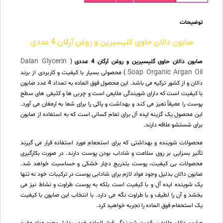
توضیحات
صابون دالان حاوی گلیسیرین و روغن آرگان 4 عددی
Dalan Glycerin
صابون دالان حاوی گلیسیرین و روغن آرگان 4 عددی
(
Soap Organic Argan Oil
) محصولی بسیار با کیفیت و کاربردی از برند
دالان و از کشور ترکیه می باشد. این محصول فوق العاده به تعداد 4 عدد صابون
با کیفیت است که دارای شویندگی ملایمی است و چربی ها و کثیفی های سطح
پوست را عمیقاً تمیز می کند و بهداشت و پاکی را برای شما به ارمغان می آورد.
این محصول یک گزینه ایده آل برای تمام کسانی است که به استفاده از صابون
برای شستشو علاقه دارند.
محصولات شوینده و بهداشتی که برای استحمام مورد استفاده قرار می گیرند
تأثیر بسزایی بر روی سلامت و شاداب بودن پوست دارند. در صورت بکارگیری
محصولات بی کیفیت، پوست بتدریج دچار خشکی و حساسیت خواهد شد.
صابون دالان بدلیل وجود مواد لازم برای شادابی پوست در ترکیبات خود نه تنها
یک شوینده ایده آل و با کیفیت است بلکه به پوست طراوت و نشاط نیز می
بخشد و آن را لطیف و با طراوت نگه می دارد. با انتخاب این صابون با کیفیت
یک استحمام فوق العاده را تجربه خواهید کرد.
صابون دالان علاوه بر قدرت شویندگی فوق العاده خود، بدلیل وجود مواد مفید