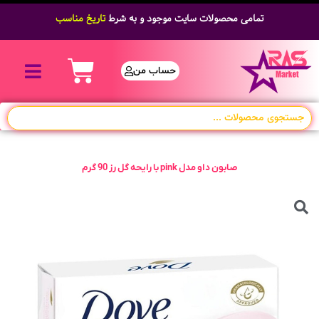
تمامی محصولات سایت موجود و به شرط
تاریخ مناسب
حساب من
صابون داو مدل pink با رایحه گل رز 90 گرم