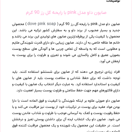
توضیحات
صابون داو مدل pink با رایحه گل رز 90 گرم
dove pink soap
صابون داو مدل pink با رایحه گل رز 90 گرم (
) محصولی
جدید و بسیار محبوب از برند داو و به سفارش کشور ترکیه می باشد. این
محصول با کیفیت یکی از پرطرفدارترین صابون های تولیدی این برند می باشد و
خانم ها علاقه خاصی به آن دارند. صابون زیبایی داو دارای قدرت شویندگی ملایم
و مطلوبی است که به واسطه آن تمامی چربی ها و آلودگی های سطح پوست
بصورتی عمیق و کامل پاکسازی می شوند و تمیزی و طراوت را برای پوست به
ارمغان می آورد.
افراد زیادی ترجیح می دهند که از صابون برای شستشو استفاده کنند. باید
توجه داشت که برای حفظ شادابی و سلامت پوست باید از صابون های با
کیفیت و استاندارد استفاده کرد. به عبارت دیگر انتخاب یک صابون با کیفیت و
دارای فاکتورهای مهم جهت حفظ سلامتی و طراوت پوست بسیار اهمیت دارد.
صابون داو صورتی علاوه بر اینکه شویندگی با کیفیت و فوق العاده است با دارا
بودن مواد مفید برای پوست در ترکیبات خود از پوست نیز مراقبت می کند و با
حفظ رطوبت پوست و کمک به آبرسانی موجب با طراوت و شاداب ماندن پوست
می شود. صابون داو یک انتخاب ایده آل برای داشتن پوستی تمیز و درخشان
است. در حقیقت این محصول یک شوینده و یک محصول مراقبت کننده فوق
العاده برای پوست است.