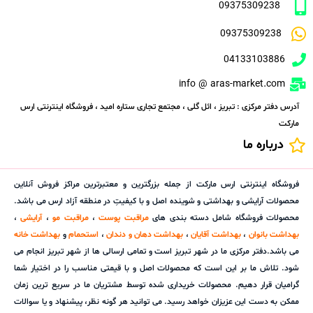
09375309238
09375309238
04133103886
info @ aras-market.com
آدرس دفتر مرکزی : تبریز ، ائل گلی ، مجتمع تجاری ستاره امید ، فروشگاه اینترنتی ارس
مارکت
درباره ما
فروشگاه اینترنتی ارس مارکت از جمله بزرگترین و معتبرترین مراکز فروش آنلاین
محصولات آرایشی و بهداشتی و شوینده اصل و با کیفیتِ در منطقه آزاد ارس می باشد.
محصولات فروشگاه شامل دسته بندی های
مراقبت پوست
،
مراقبت مو
،
آرایشی
،
بهداشت بانوان
،
بهداشت آقایان
،
بهداشت دهان و دندان
،
استحمام
و
بهداشت خانه
می باشد.دفتر مرکزی ما در شهر تبریز است و تمامی ارسالی ها از شهر تبریز انجام می
شود. تلاش ما بر این است که محصولات اصل و با قیمتی مناسب را در اختیار شما
گرامیان قرار دهیم. محصولات خریداری شده توسط مشتریان ما در سریع ترین زمان
ممکن به دست این عزیزان خواهد رسید. می توانید هر گونه نظر، پیشنهاد و یا سوالات