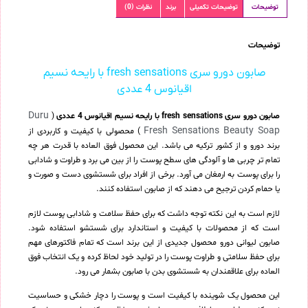
توضیحات
توضیحات تکمیلی
برند
نظرات (0)
توضیحات
صابون دورو سری fresh sensations با رایحه نسیم
اقیانوس 4 عددی
Duru
صابون دورو سری fresh sensations با رایحه نسیم اقیانوس 4 عددی
(
Fresh Sensations Beauty Soap
) محصولی با کیفیت و کاربردی از
برند دورو و از کشور ترکیه می باشد. این محصول فوق العاده با قدرت هر چه
تمام تر چربی ها و آلودگی های سطح پوست را از بین می برد و طراوت و شادابی
را برای پوست به ارمغان می آورد. برخی از افراد برای شستشوی دست و صورت و
یا حمام کردن ترجیح می دهند که از صابون استفاده کنند.
لازم است به این نکته توجه داشت که برای حفظ سلامت و شادابی پوست لازم
است که از محصولات با کیفیت و استاندارد برای شستشو استفاده شود.
صابون لیوانی دورو محصول جدیدی از این برند است که تمام فاکتورهای مهم
برای حفظ سلامتی و طراوت پوست را در تولید خود لحاظ کرده و یک انتخاب فوق
العاده برای علاقمندان به شستشوی بدن با صابون بشمار می رود.
این محصول یک شوینده با کیفیت است و پوست را دچار خشکی و حساسیت