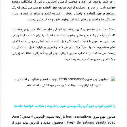
را در شما بوجود می آورد و موجب کاهش استرس ناشی از مشکلات روزمره
خواهد شد. از این رو استفاده از این صابون فوق العاده موجب می شود که یک
استحمام فوق العاده و آرامش بخش را تجربه کنید و علاوه بر تمیزی بدن،
خستگی ها و استرس های شما نیز برطرف شود و به آسایش برسید.
استفاده از این محصول، کدری پوست و آلودگی های بجا مانده بر روی پوست را
کاملاً برطرف می کند و پوستی روشن، با نشاط و لطیف را برای شما به ارمغان می
آورد. این محصول با قدرت شویندگی فوق العاده خود تمامی چربی ها و کثیفی
های سطح پوست را عمیقاً پاکسازی می کند و تمیزی و طراوت فوق العاده ای به
پوست می بخشد. با انتخاب صابون لیوانی دورو آبی رنگ، پاکی، لطافت، زیبایی
و شادابی را به پوست خود هدیه دهید.
با صابون لیوانی دورو آبی رنگ پوستی تمیز، با طراوت و شاداب خواهید داشت
صابون دورو سری fresh sensations با رایحه نسیم اقیانوس 4 عددی ( Duru
Fresh Sensations Beauty Soap ) محصول جدید و کاربردی برند دورو از