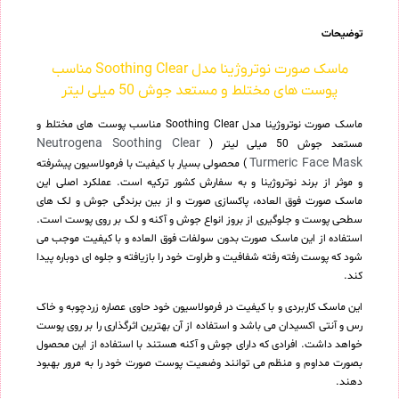
توضیحات
ماسک صورت نوتروژینا مدل Soothing Clear مناسب
پوست های مختلط و مستعد جوش 50 میلی لیتر
ماسک صورت نوتروژینا مدل Soothing Clear مناسب پوست های مختلط و
Neutrogena Soothing Clear
مستعد جوش 50 میلی لیتر (
Turmeric Face Mask
) محصولی بسیار با کیفیت با فرمولاسیون پیشرفته
و موثر از برند نوتروژینا و به سفارش کشور ترکیه است. عملکرد اصلی این
ماسک صورت فوق العاده، پاکسازی صورت و از بین برندگی جوش و لک های
سطحی پوست و جلوگیری از بروز انواع جوش و آکنه و لک بر روی پوست است.
استفاده از این ماسک صورت بدون سولفات فوق العاده و با کیفیت موجب می
شود که پوست رفته رفته شفافیت و طراوت خود را بازیافته و جلوه ای دوباره پیدا
کند.
این ماسک کاربردی و با کیفیت در فرمولاسیون خود حاوی عصاره زردچوبه و خاک
رس و آنتی اکسیدان می باشد و استفاده از آن بهترین اثرگذاری را بر روی پوست
خواهد داشت. افرادی که دارای جوش و آکنه هستند با استفاده از این محصول
بصورت مداوم و منظم می توانند وضعیت پوست صورت خود را به مرور بهبود
دهند.