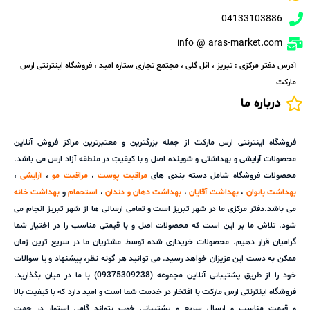
04133103886
info @ aras-market.com
آدرس دفتر مرکزی : تبریز ، ائل گلی ، مجتمع تجاری ستاره امید ، فروشگاه اینترنتی ارس
مارکت
درباره ما
فروشگاه اینترنتی ارس مارکت از جمله بزرگترین و معتبرترین مراکز فروش آنلاین
محصولات آرایشی و بهداشتی و شوینده اصل و با کیفیتِ در منطقه آزاد ارس می باشد.
محصولات فروشگاه شامل دسته بندی های
مراقبت پوست
،
مراقبت مو
،
آرایشی
،
بهداشت بانوان
،
بهداشت آقایان
،
بهداشت دهان و دندان
،
استحمام
و
بهداشت خانه
می باشد.دفتر مرکزی ما در شهر تبریز است و تمامی ارسالی ها از شهر تبریز انجام می
شود. تلاش ما بر این است که محصولات اصل و با قیمتی مناسب را در اختیار شما
گرامیان قرار دهیم. محصولات خریداری شده توسط مشتریان ما در سریع ترین زمان
ممکن به دست این عزیزان خواهد رسید. می توانید هر گونه نظر، پیشنهاد و یا سوالات
خود را از طریق پشتیبانی آنلاین مجموعه (09375309238) با ما در میان بگذارید.
فروشگاه اینترنتی ارس مارکت با افتخار در خدمت شما است و امید دارد که با کیفیت بالا
و قیمت مناسب و ارسال سریع و پشتیبانی خوب بتواند گامی استوار در جهت