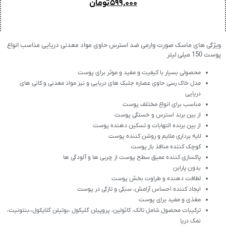
۵۹۹,۰۰۰
تومان
ویژگی های ماسک صورت وارمی ضد استرس حاوی مواد معدنی دریایی مناسب انواع
پوست 150 میلی لیتر
محصولی بسیار با کیفیت و مفید و موثر برای پوست
مدل خاک رسی حاوی عصاره جلبک های دریایی و نیز مواد معدنی و کانی های
دریایی
مناسب برای انواع مختلف پوست
از بین برند استرس و خستگی پوست
از بین برنده التهابات و تسکین دهنده پوست
لایه برداری ملایم و روشن کننده پوست
کوچک کننده منافذ باز پوست
پاکسازی کننده عمیق سطح پوست از چربی ها و آلودگی ها
بدون پارابن
لطافت دهنده و طراوت بخش پوست
ایجاد کننده احساس آرامش، سبکی و تازگی در پوست
مغذی و مفید برای پوست
ترکیبات محصول شامل تالک، کائولین، پروپیلن گلیکول ،بوتیلن گلایکول،،بنتونیت،
نمک دریا