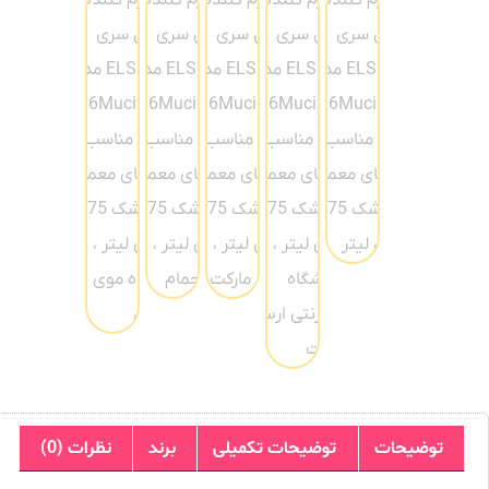
توضیحات
توضیحات تکمیلی
برند
نظرات (0)