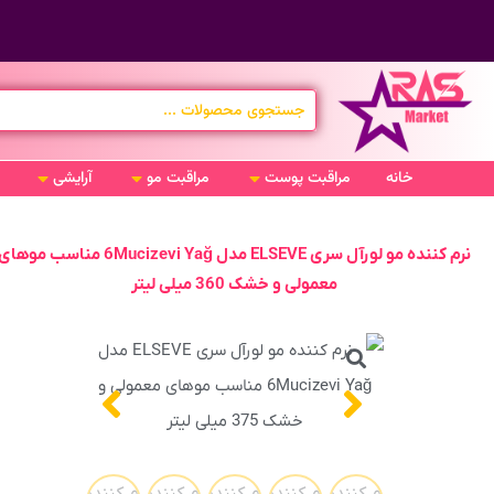
خانه
مراقبت پوست
مراقبت مو
آرایشی
نرم کننده مو لورآل سری ELSEVE مدل 6Mucizevi Yağ مناسب موها
معمولی و خشک 360 میلی لیتر