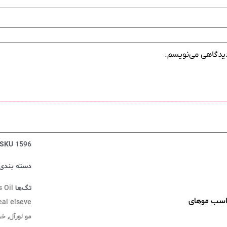
 دیدگاهی می‌نویسم.
SKU
1596
دسته بندی‌
تگ‌ها
s Oil
 لورآل سری ELSEVE مدل 6Mucizevi Yağ مناسب موهای
eal elseve
مو لورآل
,
خر