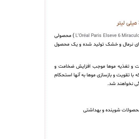
) محصولی
L’Oréal Paris Elseve 6 Miracul
 ترکیه است. نرم کننده مو لورآل سری ELSEVE مدل 6Mucizevi Yağ مناسب برای موهای نرمال و خشک تولید شده و یک محصول
ویت و تغذیه موها موجب افزایش ضخامت و
ی فرمولاسیونی خاص متشکل از 6 نوع روغن معجزه آسا است که با تقویت و بازسازی موها به آنها استحکام
دگی نخواهند شد.