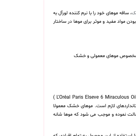
، ساقه موهای خود را با نرم کننده لورآل به
ک
ن مواد مفید و موثر برای موها در ساختار
نرم کننده مو لورآل سری ELSEVE مدل 6Mucizevi Yağ مناسب موهای معمولی و خشک 360 میلی لیتر ( L’Oréal Paris Elseve 6 Miraculous Oil Nourishing Conditioner )
یتانداردهای لازم است. موهای خشک معمولا
ش حالت نموده و موجب می شود که موها شانه
میلی لیتر هم اکنون در دسترس شما است! استفاده از این محصول به تمام افرادی که