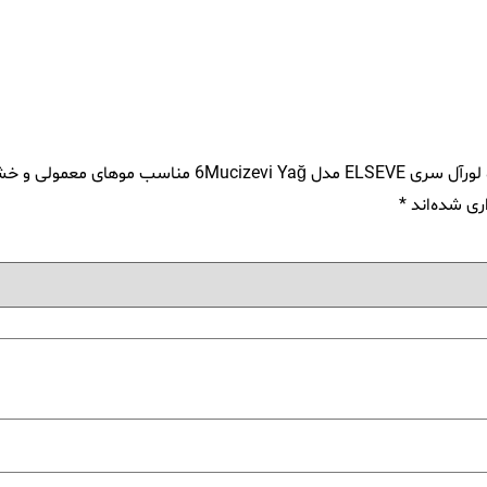
 و خشک 360 میلی لیتر”
ری شده‌اند
*