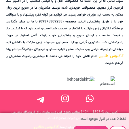
شود. تلاش ما بر این است که محصولات اصل و با قیمتی مناسب را در اختیار شما
گرامیان قرار دهیم. محصولات خریداری شده توسط مشتریان ما در سریع ترین زمان
ممکن به دست این عزیزان خواهد رسید. می توانید هر گونه نظر، پیشنهاد و یا سوالات
خود را از طریق پشتیبانی آنلاین مجموعه (09375309238) با ما در میان بگذارید.
فروشگاه اینترنتی ارس مارکت با افتخار در خدمت شما است و امید دارد که با کیفیت بالا
و قیمت مناسب و ارسال سریع و پشتیبانی خوب بتواند گامی استوار در جهت
رضایتمندی شما مشتریان گرامی بردارد. همچنین مجموعه ارس مارکت با داشتن تیم
حرفه ای در زمینه طراحی وب سایت، سئو و تولید محتوا و دیجیتال مارکتینگ با نام برند
کاکتوس طلایی
تمام تلاش خود را انجام می دهند تا بیشترین رضایت مشتریان را
فراهم نمایند.
کپی رایت © 1398 – 1404 تمامی حقوق این وب سایت برای فروشگاه اینترنتی
ارس مارکت محفوظ است.
فقط 5 عدد در انبار موجود است
کاکتوس طلایی
طراحی سایت و سئو توسط