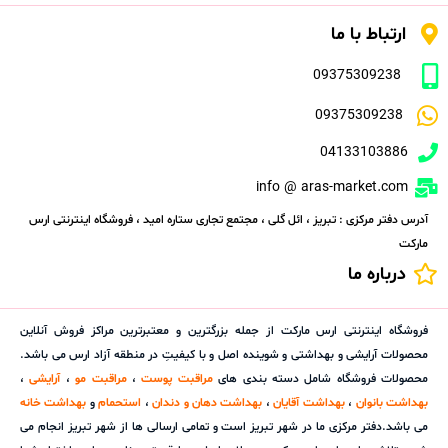
ارتباط با ما
09375309238
09375309238
04133103886
info @ aras-market.com
آدرس دفتر مرکزی : تبریز ، ائل گلی ، مجتمع تجاری ستاره امید ، فروشگاه اینترنتی ارس
مارکت
درباره ما
فروشگاه اینترنتی ارس مارکت از جمله بزرگترین و معتبرترین مراکز فروش آنلاین
محصولات آرایشی و بهداشتی و شوینده اصل و با کیفیتِ در منطقه آزاد ارس می باشد.
محصولات فروشگاه شامل دسته بندی های
مراقبت پوست
،
مراقبت مو
،
آرایشی
،
بهداشت بانوان
،
بهداشت آقایان
،
بهداشت دهان و دندان
،
استحمام
و
بهداشت خانه
می باشد.دفتر مرکزی ما در شهر تبریز است و تمامی ارسالی ها از شهر تبریز انجام می