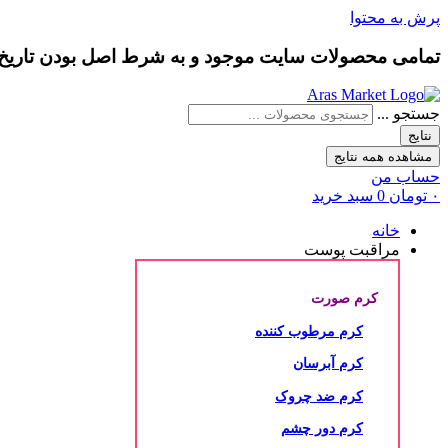
پرش به محتوا
تمامی محصولات سایت موجود و به شرط
اصل بودن
تاری
جستجو ...
نتایج
مشاهده همه نتایج
حساب من
۰
تومان
0
سبد خرید
خانه
مراقبت پوست
کرم صورت
کرم مرطوب کننده
کرم آبرسان
کرم ضد چروک
کرم دور چشم