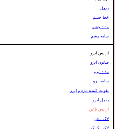
ریمل
خط چشم
مداد چشم
سایه چشم
آرایش ابرو
صابون ابرو
مداد ابرو
سایه ابرو
تقویت کننده مژه و ابرو
ریمل ابرو
آرایش ناخن
لاک ناخن
لاک پاک کن