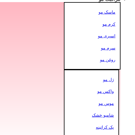
ماسک مو
کرم مو
اسپری مو
سرم مو
روغن مو
ژل مو
واکس مو
موس مو
شامپو خشک
پک کراتینه