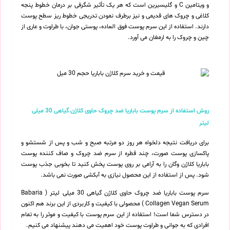
و ویتامین C و گلیسیرین است که هر یک تأثیر شگرفی بر درمان خطوط پنجه
کلاغی و چروک های قدیمی و نیز برطرف نمودن تدریجی خطوط ریز سطح پوست
دارند. استفاده از این سرم پوست فوق العاده، پوستی جوان، با طراوت و عاری از
چین و چروک را به ارمغان می آورد.
روش استفاده از سرم پوست باباریا ضد چروک حاوی کلاژن گیاهی 30 میلی
لیتر
برای دریافت نتیجه دلخواه هر روز دو مرتبه صبح و شب و پس از شستشو و
پاکسازی پوست صورت، چند قطره از سرم ضد چروک و صاف کننده پوست
باباریا کلاژن وگان را به آرامی بر روی پوست پخش کنید تا بخوبی جذب پوست
شود. پس از استفاده از این محصول نیازی به آبکشی صورت نمی باشد.
سرم پوست باباریا ضد چروک حاوی کلاژن گیاهی 30 میلی لیتر ( Babaria
Collagen Vegan Serum ) محصولی با کیفیت و کاربردی از این برند هم اکنون
در دسترس شما است! استفاده از این سرم پوست با کیفیت و موثر را به تمام
افرادی که به جوانی و طراوت پوست خود اهمیت می دهند پیشنهاد می کنیم.