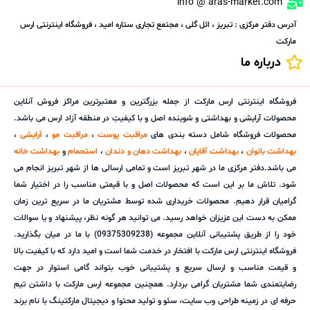
info @ aras-market.com
آدرس دفتر مرکزی : تبریز ، ائل گلی ، مجتمع تجاری ستاره امید ، فروشگاه اینترنتی ارس
مارکت
درباره ما
فروشگاه اینترنتی ارس مارکت از جمله بزرگترین و معتبرترین مراکز فروش آنلاین
محصولات آرایشی و بهداشتی و شوینده اصل و با کیفیتِ در منطقه آزاد ارس می باشد.
محصولات فروشگاه شامل دسته بندی های
مراقبت پوست
،
مراقبت مو
،
آرایشی
،
بهداشت بانوان
،
بهداشت آقایان
،
بهداشت دهان و دندان
،
استحمام
و
بهداشت خانه
می باشد.دفتر مرکزی ما در شهر تبریز است و تمامی ارسالی ها از شهر تبریز انجام می
شود. تلاش ما بر این است که محصولات اصل و با قیمتی مناسب را در اختیار شما
گرامیان قرار دهیم. محصولات خریداری شده توسط مشتریان ما در سریع ترین زمان
ممکن به دست این عزیزان خواهد رسید. می توانید هر گونه نظر، پیشنهاد و یا سوالات
خود را از طریق پشتیبانی آنلاین مجموعه (09375309238) با ما در میان بگذارید.
فروشگاه اینترنتی ارس مارکت با افتخار در خدمت شما است و امید دارد که با کیفیت بالا
و قیمت مناسب و ارسال سریع و پشتیبانی خوب بتواند گامی استوار در جهت
رضایتمندی شما مشتریان گرامی بردارد. همچنین مجموعه ارس مارکت با داشتن تیم
حرفه ای در زمینه طراحی وب سایت، سئو و تولید محتوا و دیجیتال مارکتینگ با نام برند