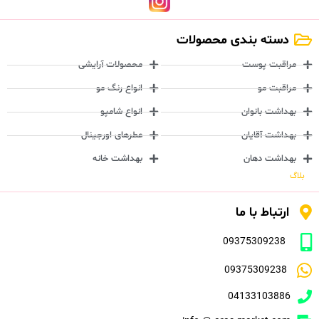
دسته بندی محصولات
مراقبت پوست
محصولات آرایشی
مراقبت مو
انواع رنگ مو
بهداشت بانوان
انواع شامپو
بهداشت آقایان
عطرهای اورجینال
بهداشت دهان
بهداشت خانه
بلاگ
ارتباط با ما
09375309238
09375309238
04133103886