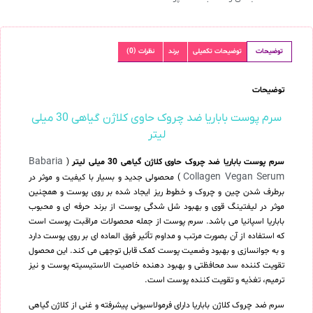
توضیحات
توضیحات تکمیلی
برند
نظرات (0)
توضیحات
سرم پوست باباریا ضد چروک حاوی کلاژن گیاهی 30 میلی
لیتر
Babaria
سرم پوست باباریا ضد چروک حاوی کلاژن گیاهی 30 میلی لیتر
(
Collagen Vegan Serum
) محصولی جدید و بسیار با کیفیت و موثر در
برطرف شدن چین و چروک و خطوط ریز ایجاد شده بر روی پوست و همچنین
موثر در لیفتینگ قوی و بهبود شل شدگی پوست از برند حرفه ای و محبوب
باباریا اسپانیا می باشد. سرم پوست از جمله محصولات مراقبت پوست است
که استفاده از آن بصورت مرتب و مداوم تأثیر فوق العاده ای بر روی پوست دارد
و به جوانسازی و بهبود وضعیت پوست کمک قابل توجهی می کند. این محصول
تقویت کننده سد محافظتی و بهبود دهنده خاصیت الاستیسیته پوست و نیز
ترمیم، تغذیه و تقویت کننده پوست است.
سرم ضد چروک کلاژن باباریا دارای فرمولاسیونی پیشرفته و غنی از کلاژن گیاهی