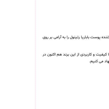
پوست باباریا رتینول را به آرامی بر روی
وی رتینول 30 میلی لیتر ( BABARIA Retinol Serum Anti-wrikles and Firmness ) محصولی با کیفیت و کاربردی از این برند هم اکنون در
اد می کنیم.