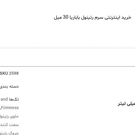
SKU
2598
دسته بندی‌
تگ‌ها
 and
,
Firmness
حاوی رتینو
سفت کننده 
چروک رتینول