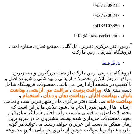
09375309238
09375309238
04133103886
info @ aras-market.com
آدرس دفتر مرکزی : تبریز ، ائل گلی ، مجتمع تجاری ستاره امید ،
فروشگاه اینترنتی ارس مارکت
درباره ما
فروشگاه اینترنتی ارس مارکت از جمله بزرگترین و معتبرترین
مراکز فروش آنلاین محصولات آرایشی و بهداشتی و شوینده اصل و
با کیفیتِ در منطقه آزاد ارس می باشد. محصولات فروشگاه شامل
دسته بندی های
مراقبت پوست
،
مراقبت مو
،
آرایشی
،
بهداشت
بانوان
،
بهداشت آقایان
،
بهداشت دهان و دندان
،
استحمام
و
بهداشت خانه
می باشد.دفتر مرکزی ما در شهر تبریز است و تمامی
ارسالی ها از شهر تبریز انجام می شود. تلاش ما بر این است که
محصولات اصل و با قیمتی مناسب را در اختیار شما گرامیان قرار
دهیم. محصولات خریداری شده توسط مشتریان ما در سریع ترین
زمان ممکن به دست این عزیزان خواهد رسید. می توانید هر گونه
نظر، پیشنهاد و یا سوالات خود را از طریق پشتیبانی آنلاین مجموعه