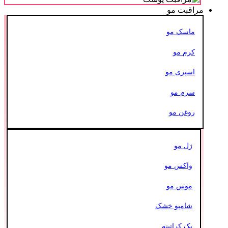
مراقبت مو
ماسک مو
کرم مو
اسپری مو
سرم مو
روغن مو
ژل مو
واکس مو
موس مو
شامپو خشک
پک کراتینه