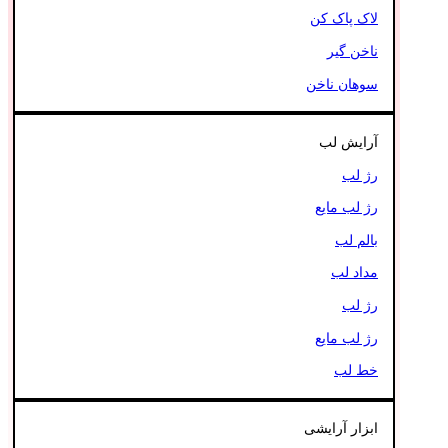
لاک پاک کن
ناخن گیر
سوهان ناخن
آرایش لب
رژ لب
رژ لب مایع
بالم لب
مداد لب
رژ لب
رژ لب مایع
خط لب
ابزار آرایشی