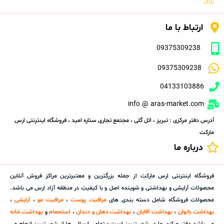
بلاگ
ارتباط با ما
09375309238
09375309238
04133103886
info @ aras-market.com
آدرس دفتر مرکزی : تبریز ، ائل گلی ، مجتمع تجاری ستاره امید ، فروشگاه اینترنتی ارس
مارکت
درباره ما
فروشگاه اینترنتی ارس مارکت از جمله بزرگترین و معتبرترین مراکز فروش آنلاین
محصولات آرایشی و بهداشتی و شوینده اصل و با کیفیتِ در منطقه آزاد ارس می باشد.
محصولات فروشگاه شامل دسته بندی های
مراقبت پوست
،
مراقبت مو
،
آرایشی
،
بهداشت بانوان
،
بهداشت آقایان
،
بهداشت دهان و دندان
،
استحمام
و
بهداشت خانه
می باشد.دفتر مرکزی ما در شهر تبریز است و تمامی ارسالی ها از شهر تبریز انجام می