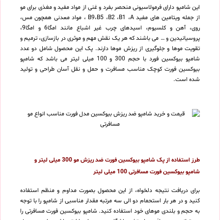
این شامپو دارای فرمولاسیونی منحصر بفرد و غنی از مواد مفید و مغذی برای مو
از جمله ویتامین های مفید B9،B5 ،B2 ،B1 ،A ، مواد معدنی همچون مس،
روی، آهن و کلسیوم، اسیدهای چرب غیر اشباع مانند امگا6 و امگا9،
پروسیانیدین و … می باشند که هر یک نقش مهم و موثری در بازسازی، ترمیم و
تقویت موها و جلوگیری از ریزش موها دارند. پک این محصول شامل دو عدد
شامپو بیوکسین فورد با حجم 300 و 100 میلی لیتر می باشد که شامپو
بیوکسین فورت کوچک مناسب مسافرت و حمل و نقل آسان طراحی و تولید
شده است.
طرز استفاده از پک شامپو بیوکسین فورت ضد ریزش مو 300 میلی لیتر و
شامپو بیوکسین فورت مسافرتی 100 میلی لیتر
برای دریافت نتیجه دلخواه، از این محصول بصورت مداوم و منظم استفاده
کنید و در هر بار استحمام دو الی سه مرتبه مقدار مناسبی از شامپو را با توجه
به حجم و بلندی موهای خود استفاده کنید. شامپو بیوکسین فورت مسافرتی را