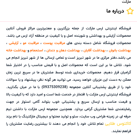
مارکت
درباره ما
فروشگاه اینترنتی ارس مارکت از جمله بزرگترین و معتبرترین مراکز فروش آنلاین
محصولات آرایشی و بهداشتی و شوینده اصل و با کیفیتِ در منطقه آزاد ارس می باشد.
محصولات فروشگاه شامل دسته بندی های
مراقبت پوست
،
مراقبت مو
،
آرایشی
،
بهداشت بانوان
،
بهداشت آقایان
،
بهداشت دهان و دندان
،
استحمام
و
بهداشت خانه
می باشد.دفتر مرکزی ما در شهر تبریز است و تمامی ارسالی ها از شهر تبریز انجام می
شود. تلاش ما بر این است که محصولات اصل و با قیمتی مناسب را در اختیار شما
گرامیان قرار دهیم. محصولات خریداری شده توسط مشتریان ما در سریع ترین زمان
ممکن به دست این عزیزان خواهد رسید. می توانید هر گونه نظر، پیشنهاد و یا سوالات
خود را از طریق پشتیبانی آنلاین مجموعه (09375309238) با ما در میان بگذارید.
فروشگاه اینترنتی ارس مارکت با افتخار در خدمت شما است و امید دارد که با کیفیت بالا
و قیمت مناسب و ارسال سریع و پشتیبانی خوب بتواند گامی استوار در جهت
رضایتمندی شما مشتریان گرامی بردارد. همچنین مجموعه ارس مارکت با داشتن تیم
حرفه ای در زمینه طراحی وب سایت، سئو و تولید محتوا و دیجیتال مارکتینگ با نام برند
کاکتوس طلایی
تمام تلاش خود را انجام می دهند تا بیشترین رضایت مشتریان را
فراهم نمایند.