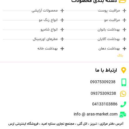
دسته بندی محصولات
مراقبت پوست
محصولات آرایشی
مراقبت مو
انواع رنگ مو
بهداشت بانوان
انواع شامپو
بهداشت آقایان
عطرهای اورجینال
بهداشت دهان
بهداشت خانه
بلاگ
ارتباط با ما
09375309238
09375309238
04133103886
info @ aras-market.com
آدرس دفتر مرکزی : تبریز ، ائل گلی ، مجتمع تجاری ستاره امید ، فروشگاه اینترنتی ارس