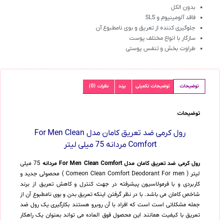
بدون الکل
فاقد آلومینیوم و SLS
جلوگیری کننده از تعریق و بوی نامطبوع آن
سازگار با انواع مختلف پوست
طراوت بخش و تنفس پوستی
توضیحات
توضیحات تکمیلی
برند
نظرات (0)
توضیحات
رول کرمی ضد تعریق کامان مدل For Men Clean
Comfort مردانه 75 میلی لیتر
رول کرمی ضد تعریق کامان مدل For Men Clean Comfort مردانه
75 میلی
لیتر ( Comeon Clean Comfort Deodorant For men ) محصولی جدید و
کاربردی و با فرمولاسیون پیشرفته در جهت کنترل و کاهش تعریق از برند
شاخص کامان می باشد. با در نظر گرفتن اینکه تعریق بدن و بوی نامطبوع آن از
جمله مشکلاتی است است که افراد با آن روبرو هستند بکارگیری یک رول ضد
تعریق با کیفیت همانند این محصول فوق العاده می تواند بعنوان یک راهکار