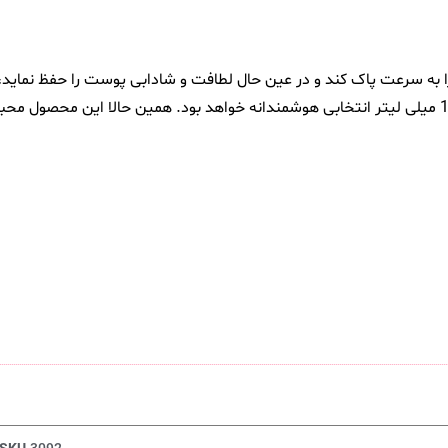
 را به سرعت پاک کند و در عین حال لطافت و شادابی پوست را حفظ نمای
حاوی عصاره بامبو و درخت چای و روغن آملا مناسب انواع پوست 150 میلی لیتر انتخابی هوشمندانه خواهد بود. همی