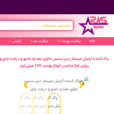
خانه
مراقبت پوست
مراقبت مو
آرایشی
پاک کننده آرایش میسلار دیپ سنس حاوی عصاره بامبو و درخت چای و
روغن آملا مناسب انواع پوست 150 میلی لیتر