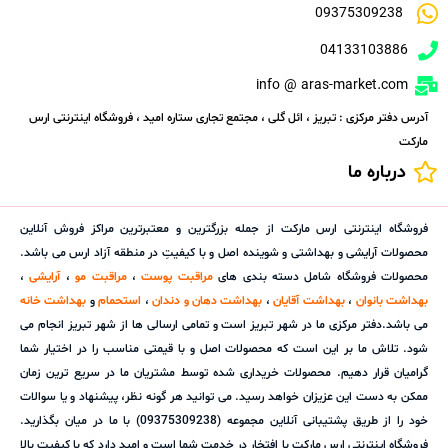
09375309238
04133103886
info @ aras-market.com
آدرس دفتر مرکزی : تبریز ، ائل گلی ، مجتمع تجاری ستاره امید ، فروشگاه اینترنتی ارس
مارکت
درباره ما
فروشگاه اینترنتی ارس مارکت از جمله بزرگترین و معتبرترین مراکز فروش آنلاین
محصولات آرایشی و بهداشتی و شوینده اصل و با کیفیتِ در منطقه آزاد ارس می باشد.
محصولات فروشگاه شامل دسته بندی های
مراقبت پوست
،
مراقبت مو
،
آرایشی
،
بهداشت بانوان
،
بهداشت آقایان
،
بهداشت دهان و دندان
،
استحمام
و
بهداشت خانه
می باشد.دفتر مرکزی ما در شهر تبریز است و تمامی ارسالی ها از شهر تبریز انجام می
شود. تلاش ما بر این است که محصولات اصل و با قیمتی مناسب را در اختیار شما
گرامیان قرار دهیم. محصولات خریداری شده توسط مشتریان ما در سریع ترین زمان
ممکن به دست این عزیزان خواهد رسید. می توانید هر گونه نظر، پیشنهاد و یا سوالات
خود را از طریق پشتیبانی آنلاین مجموعه (09375309238) با ما در میان بگذارید.
فروشگاه اینترنتی ارس مارکت با افتخار در خدمت شما است و امید دارد که با کیفیت بالا