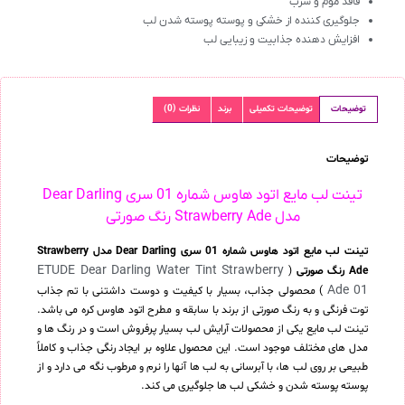
فاقد موم و سرب
جلوگیری کننده از خشکی و پوسته پوسته شدن لب
افزایش دهنده جذابیت و زیبایی لب
توضیحات
توضیحات تکمیلی
برند
نظرات (0)
توضیحات
تینت لب مایع اتود هاوس شماره 01 سری Dear Darling
مدل Strawberry Ade رنگ صورتی
تینت لب مایع اتود هاوس شماره 01 سری Dear Darling مدل Strawberry
ETUDE Dear Darling Water Tint Strawberry
Ade رنگ صورتی
(
Ade 01
) محصولی جذاب، بسیار با کیفیت و دوست داشتنی با تم جذاب
توت فرنگی و به رنگ صورتی از برند با سابقه و مطرح اتود هاوس کره می باشد.
تینت لب مایع یکی از محصولات آرایش لب بسیار پرفروش است و در رنگ ها و
مدل های مختلف موجود است. این محصول علاوه بر ایجاد رنگی جذاب و کاملاً
طبیعی بر روی لب ها، با آبرسانی به لب ها آنها را نرم و مرطوب نگه می دارد و از
پوسته پوسته شدن و خشکی لب ها جلوگیری می کند.