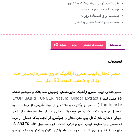
طراوت بخش و خوشبو کننده دهان
برطرف کننده بوی بد دهان
مناسب برای استفاده روزانه
ضد عفونی کننده دهان و دندان
توضیحات
توضیحات تکمیلی
برند
نظرات (0)
توضیحات
خمیر دندان ایوب صبری ارگانیک حاوی عصاره زنجبیل ضد
پلاک و خوشبو کننده 90 میلی لیتر
خمیر دندان ایوب صبری ارگانیک حاوی عصاره زنجبیل ضد پلاک و خوشبو کننده
EYÜP SABRİ TUNCER Natural Ginger Extract
90 میلی لیتر
(
Toothpaste
) محصولی ارگانیک و متشکل از مواد طبیعی از جمله عصاره
زنجبیل در جهت تمیز شدن هر چه بهتر دهان و دندان ها، محافظت از لثه و
مینای دندان، رفع کامل بوی بدن دهان و جلوگیری از ایجاد پلاک دندان از برند
تخصصی و با سابقه ایوب صبری ترکیه است. این محصول فاقد SLS/SLES،
فلوراید، تیتانیوم دی اکسید، پارابن، مواد رنگی، گلوتن، شکر و نمک بوده و