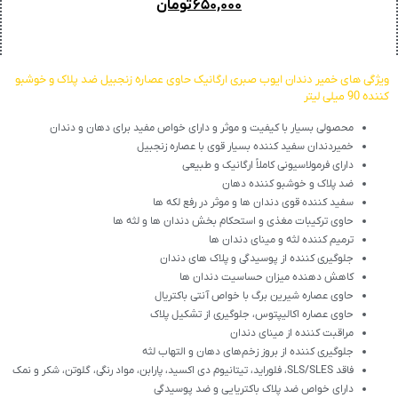
۶۵۰,۰۰۰
تومان
ویژگی های خمیر دندان ایوب صبری ارگانیک حاوی عصاره زنجبیل ضد پلاک و خوشبو
کننده 90 میلی لیتر
محصولی بسیار با کیفیت و موثر و دارای خواص مفید برای دهان و دندان
خمیردندان سفید کننده بسیار قوی با عصاره زنجبیل
دارای فرمولاسیونی کاملاً ارگانیک و طبیعی
ضد پلاک و خوشبو کننده دهان
سفید کننده قوی دندان ها و موثر در رفع لکه ها
حاوی ترکیبات مغذی و استحکام بخش دندان ها و لثه ها
ترمیم کننده لثه و مینای دندان ها
جلوگیری کننده از پوسیدگی و پلاک های دندان
کاهش دهنده میزان حساسیت دندان ها
حاوی عصاره شیرین برگ با خواص آنتی باکتریال
حاوی عصاره اکالیپتوس، جلوگیری از تشکیل پلاک
مراقبت کننده از مینای دندان
جلوگیری کننده از بروز زخم‌های دهان و التهاب لثه
فاقد SLS/SLES، فلوراید، تیتانیوم دی اکسید، پارابن، مواد رنگی، گلوتن، شکر و نمک
دارای خواص ضد پلاک باکتریایی و ضد پوسیدگی