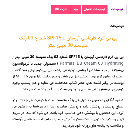
توضیحات
توضیحات تکمیلی
برند
نظرات (0)
توضیحات
بی بی کرم فارماسی آبرسان با SPF15 شماره 03 رنگ
متوسط 30 میلی لیتر
بی بی کرم فارماسی آبرسان با SPF15 شماره 03 رنگ متوسط 30 میلی لیتر
(
Farmasi BB Cream 03 Hydrating
) محصولی جدید با فرمولاسیون
پیشرفته از برند شاخص فارماسی ترکیه می باشد. بی بی کرم نوعی ضد آفتاب
است که حاوی کرم پودر آرایشی نیز می باشد و هم بدلیل دارا بودن SPF 15 از
پوست در برابر اشعه های مضر آفتاب محافظت می نماید و هم بسبب وجود
کرم پودر، پوشش دهی مناسبی دارد و پوست را صاف و یکدست می کند.
شماره 03 این محصول که دارای تن رنگ متوسط است با کیفیت هر چه تمام تر
سطح پوست را پوشش داده و پوستی صاف و زیبا را برای شما به ارمغان می
آورد. این محصول با پوشش دهی مناسب خود باعث می شود که شما در سریع
ترین و با کیفیت ترین حالت ممکن، آرایش خود را انجام داده و با ظاهری آراسته
و مناسب به برنامه های روزانه خود بپردازید.