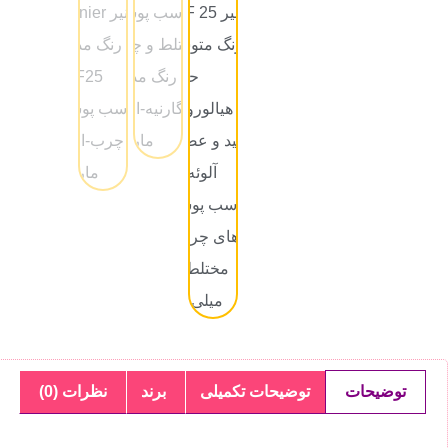
توضیحات
توضیحات تکمیلی
برند
نظرات (0)