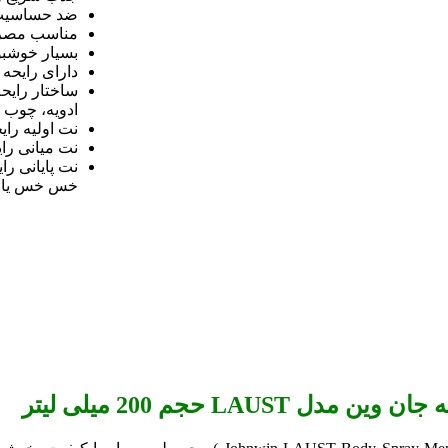
ضد حساسی
مناسب مصرف
بسیار خوشبو و
دارای رایحه 
ساختار رایح
ادویه، چوب
نت اولیه رای
نت میانی رای
نت پایانی ر
خس خس یا ت
ل LAUST حجم 200 میلی لیتر