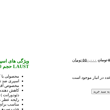
تومان
۵۵۰,۰۰۰
تومان
ویژگی های اسپر
LAUST حجم 200 میلی لیتر
محصولی با ک
اسپری ضد تع
مخصوص آقای
کاهش دهنده 
به سبد خرید
دئودورانت )
رایحه عطر 
مناسب برای 
جذب سریع و 