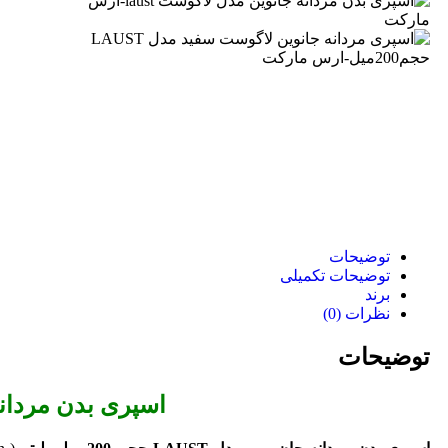
توضیحات
توضیحات تکمیلی
برند
نظرات (0)
توضیحات
اسپری بدن مردانه جان وین مد