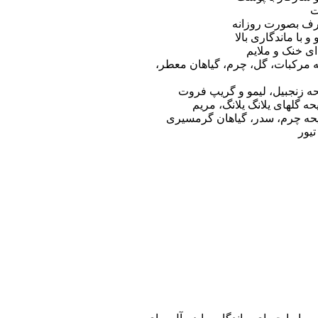
ت
 بصورت روزانه
 با ماندگاری بالا
ای خنک و ملایم
ه مرکبات، گل، چرم، گیاهان معطر،
حه زنجبیل، لیمو و گریپ فروت
حه گلهای یلانگ یلانگ، مریم
ایحه چرم، سدر، گیاهان گرمسیری
یور