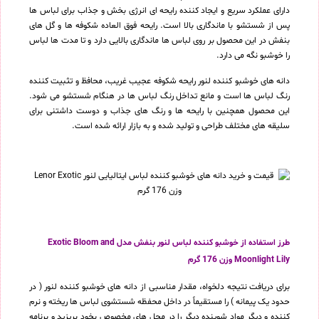
دارای عملکرد سریع و ایجاد کننده رایحه ای انرژی بخش و جذاب برای لباس ها
پس از شستشو با ماندگاری بالا است. رایحه فوق العاده شکوفه ها و گل های
بنفش در این محصول بر روی لباس ها ماندگاری بالایی دارد و تا مدت ها لباس
را خوشبو نگه می دارد.
دانه های خوشبو کننده لنور رایحه شکوفه عجیب غریب، محافظ و تثبیت کننده
رنگ لباس ها است و مانع تداخل رنگ لباس ها در هنگام شستشو می شود.
این محصول همچنین با رایحه ها و رنگ های جذاب و دوست داشتنی برای
سلیقه های مختلف طراحی و تولید شده و به بازار ارائه شده است.
طرز استفاده از خوشبو کننده لباس لنور بنفش مدل Exotic Bloom and
Moonlight Lily وزن 176 گرم
برای دریافت نتیجه دلخواه، مقدار مناسبی از دانه های خوشبو کننده لنور ( در
حدود یک پیمانه ) را مستقیماً در داخل محفظه شستشوی لباس ها ریخته و نرم
کننده و دیگر مواد شوینده دیگر را در محل های مخصوص بخود بریزید و برنامه