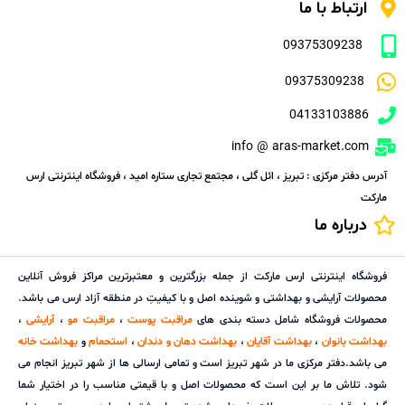
ارتباط با ما
09375309238
09375309238
04133103886
info @ aras-market.com
آدرس دفتر مرکزی : تبریز ، ائل گلی ، مجتمع تجاری ستاره امید ، فروشگاه اینترنتی ارس
مارکت
درباره ما
فروشگاه اینترنتی ارس مارکت از جمله بزرگترین و معتبرترین مراکز فروش آنلاین
محصولات آرایشی و بهداشتی و شوینده اصل و با کیفیتِ در منطقه آزاد ارس می باشد.
محصولات فروشگاه شامل دسته بندی های
مراقبت پوست
،
مراقبت مو
،
آرایشی
،
بهداشت بانوان
،
بهداشت آقایان
،
بهداشت دهان و دندان
،
استحمام
و
بهداشت خانه
می باشد.دفتر مرکزی ما در شهر تبریز است و تمامی ارسالی ها از شهر تبریز انجام می
شود. تلاش ما بر این است که محصولات اصل و با قیمتی مناسب را در اختیار شما