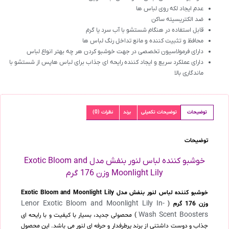
عدم ایجاد لکه روی لباس ها
ضد الکتریسیته ساکن
قابل استفاده در هنگام شستشو با آب سرد یا گرم
محافظ و تثبیت کننده و مانع تداخل رنگ لباس ها
دارای فرمولاسیون تخصصی در جهت خوشبو کردن هر چه بهتر انواع لباس
دارای عملکرد سریع و ایجاد کننده رایحه ای جذاب برای لباس هاپس از شستشو با
ماندگاری بالا
توضیحات
توضیحات تکمیلی
برند
نظرات (0)
توضیحات
خوشبو کننده لباس لنور بنفش مدل Exotic Bloom and
Moonlight Lily وزن 176 گرم
خوشبو کننده لباس لنور بنفش مدل Exotic Bloom and Moonlight Lily
Lenor Exotic Bloom and Moonlight Lily In-
وزن 176 گرم
(
Wash Scent Boosters
) محصولی جدید، بسیار با کیفیت و با رایحه ای
جذاب و دوست داشتنی از برند پرطرفدار و حرفه ای لنور می باشد. این محصول