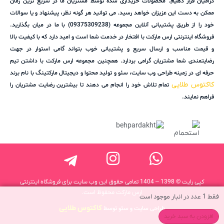
گرامیان قرار دهیم. محصولات خریداری شده توسط مشتریان ما در سریع ترین زمان
ممکن به دست این عزیزان خواهد رسید. می توانید هر گونه نظر، پیشنهاد و یا سوالات
خود را از طریق پشتیبانی آنلاین مجموعه (09375309238) با ما در میان بگذارید.
فروشگاه اینترنتی ارس مارکت با افتخار در خدمت شما است و امید دارد که با کیفیت بالا
و قیمت مناسب و ارسال سریع و پشتیبانی خوب بتواند گامی استوار در جهت
رضایتمندی شما مشتریان گرامی بردارد. همچنین مجموعه ارس مارکت با داشتن تیم
حرفه ای در زمینه طراحی وب سایت، سئو و تولید محتوا و دیجیتال مارکتینگ با نام برند
کاکتوس طلایی
تمام تلاش خود را انجام می دهند تا بیشترین رضایت مشتریان را
فراهم نمایند.
کپی رایت © 1398 – 1404 تمامی حقوق این وب سایت برای فروشگاه اینترنتی
ارس مارکت محفوظ است.
فقط 1 عدد در انبار موجود است
کاکتوس طلایی
طراحی سایت و سئو توسط
افزودن به سبد خرید